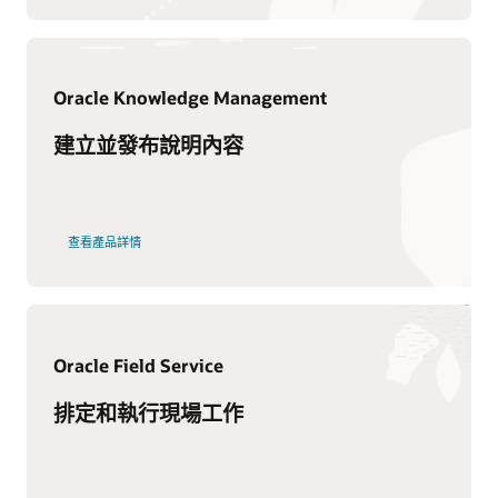
Cloud Customer Connect 是 Oracle 的首要線上雲端社群。專
查看文件
為同行協作、最佳實務分享以及為成員提供所需工具而設計，
培養 CX 技能
以便他們可以跟上產品策略的步伐。此外，成員可以直接向
Oracle 開發人員提供有關銷售雲端、行銷雲端和服務雲端解決
Oracle University 提供有助於建立雲端技能、驗證專業知識並
Oracle Knowledge Management
方案的意見反應。
加速採用的多樣化學習解決方案。進一步瞭解您可以信賴的培
其他資訊
Oracle Cloud Marketplace
訓和認證，確保企業取得成功。
建立並發布說明內容
加入或登入
Oracle Fusion Service 文件
透過創新的合作夥伴應用程式和服務進行促進創新。在 Oracle
瀏覽 CX 培訓課程
Cloud Marketplace 中找到最全面的銷售雲端、服務雲端和行
B2C 服務文件
客戶服務最佳實務
銷雲端應用程式清單。
Field Service 文件
其他資訊：
客戶服務是公司與客戶購買和使用產品/服務之後 (甚至之前) 與
查看產品詳情
Oracle Fusion Service 說明中心影片
瀏覽市場
客戶的所有交會點。其中包括數位自助服務活動或輔助活動 (透
更多學習資源：
要求摘要簡報
過聯絡中心)，目的是提供產品建議、疑難排解問題和投訴或回
Oracle B2C Service 說明中心影片
答一般性問題。絕佳客戶服務是競爭優勢，可以促進
客戶忠誠
免費訓練 - Oracle B2C Service：使用服務中心執行關鍵任
Oracle CX LinkedIn 社群
度
和宣傳。
Oracle Field Service 說明中心影片
務
諮詢和 Partner Service
Oracle 引導式學習
深入瞭解客戶服務。
Oracle Consulting
Oracle Field Service
Oracle Service Center 和 B2C 服務學習訂閱
尋找合作夥伴
Oracle Service Center 認證路徑
排定和執行現場工作
與 Oracle CX 合作
其他最佳實務
什麼是 CX？
什麼是知識管理？