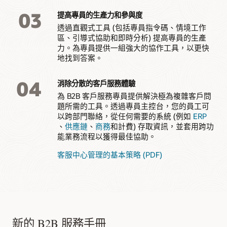
料，同時確保案例經理能夠安全地存取所需的資訊，以考慮每
個公民或客戶的獨特情況並解決問題。透過與相關人員 (例如家
03
提高專員的生產力和參與度
庭成員、其他員工和其他案例) 的關係，快速提供客戶或公民案
透過直觀式工具 (包括專員指令碼、情境工作
例關鍵方面的 360 度檢視。
區、引導式協助和即時分析) 提高專員的生產
力。為專員提供一組強大的協作工具，以更快
地找到答案。
04
消除分散的客戶服務體驗
為 B2B 客戶服務專員提供解決極為複雜客戶問
題所需的工具。透過專員主控台，您的員工可
以跨部門聯絡，從任何需要的系統 (例如
ERP
、
供應鏈
、
商務
和計費) 存取資訊，並套用跨功
能業務流程以獲得最佳協助。
客服中心管理的基本策略 (PDF)
新的 B2B 服務手冊