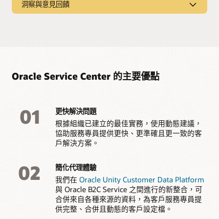
洞察與意見回饋
簡化工作流程並將任務自動化
讓案例經理能夠管理多個利害關係人的複雜和敏感服務問題。
無論客戶、員工和公民的參與方式或互動對象為何，都能與他
根據您的業務規則和需求，將內送客戶服務查詢或員工諮詢中
洞察與意見回饋
們提供一致且合規的互動。
心個案遞送給最佳的專員。然後使用以任務為基礎的工作流
程，透過自動化更新、回應、呈報和指派來消除重複的工作。
要求並處理跨多個通路 (包括網路、社群及聯絡中心接觸點) 的
直觀的使用者經驗
即時客戶意見回饋。監控並提升客戶服務團隊的效率。
蜂群問題加速解決
只要按幾下滑鼠，即可輕鬆找到客戶資訊、採取行動並快速完
成活動。預測性搜尋可預測案例經理接下來要做什麼，而對話
讓專員能夠跨部門聯絡，並在主題專家中標記，快速協助並縮
即時監控
式介面則讓他們以簡單語言表達需求。
短客戶等待時間。Oracle Service Center 與 Slack 和 Microsoft
分析您的專員互動並即時追蹤其活動，以提升客戶服務團隊的
Oracle Service Center 的主要優點
Teams 整合，無需離開代理程式工作區即可進行跨團隊對話。
效率和整體影響。設計自己的角色型儀表板和報表，或從超過
智慧行動與計畫
1000 個預先建置報表選項的程式庫中選擇。
AI 驅動的服務交付
讓案例經理能夠建立行動計畫和工作流程，以及跨業務建立和
01
指派任務。根據類似使用者、案例和情況的規則和模式，後續
嵌入決策自動化功能，以及 AI 產生的知識文章建議和擴展最佳
更快解決問題
擷取客戶意見回饋
步驟的相關建議有助於確保一致性和整合的流程自動化，並支
實務的次佳行動，強制執行業務規則，並引導專員提供一致的
建立並發布調查，在客服中心互動後主動收集客戶意見回饋，
根據組織已建立的最佳實務，使用動態建議，
援可能需要許多步驟或來自其他系統的長期執行複雜情況。
服務成果。
以更深入瞭解並改善服務互動。將客戶情緒分類為特定類別，
協助服務專員提供更快、更準確且更一致的客
並快速識別潛在的不滿意客戶以立即採取行動或進行後續追
戶解決方案。
跨數位通路的一致個人化互動
蹤。
讓客戶和公民能夠在他們選擇的通路上進行互動，例如文字、
02
聊天、行動、Web 和協作工具，例如 Slack 和 Microsoft
簡化代理體驗
Teams，讓組織、公司或政府部門有必要的資料來處理其特
我們在
Oracle Unity Customer Data Platform
定、獨特的情況。
與 Oracle B2C Service 之間進行的新整合，可
合併來自各種來源的資料，為客戶服務專員提
安全性與可見性
供完整、合併且動態的客戶設定檔。
從每個客戶和公民互動以及代表他們採取的每個行動收集資