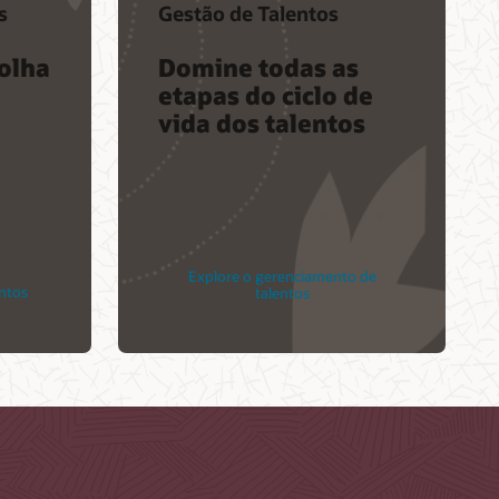
s
Gestão de Talentos
folha
Domine todas as
etapas do ciclo de
vida dos talentos
Explore o gerenciamento de
ntos
talentos