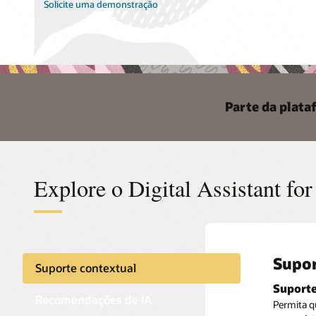
Solicite uma demonstração
Parte da plata
Explore o Digital Assistant f
Supor
Reco
Plata
Suporte contextual
Suporte
Desenvo
Gerenci
Recomendações de IA
Permita q
Capacite 
Poupe tem