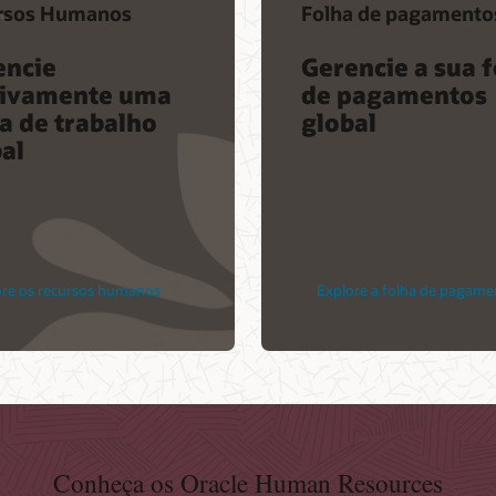
rsos Humanos
Folha de pagamento
encie
Gerencie a sua 
tivamente uma
de pagamentos
a de trabalho
global
al
ore os recursos humanos
Explore a folha de pagame
Conheça os Oracle Human Resources