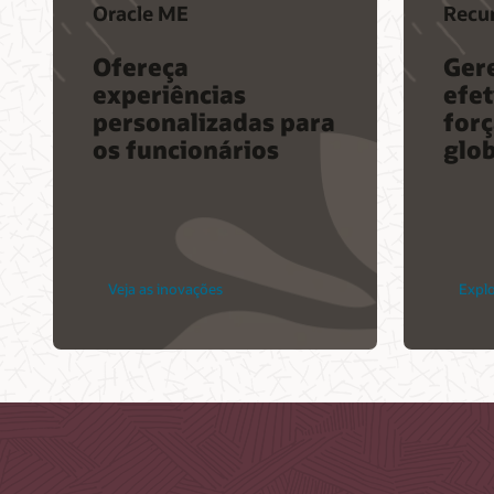
Oracle ME
Recu
Ofereça
Ger
experiências
efe
personalizadas para
forç
os funcionários
glob
Veja as inovações
Expl