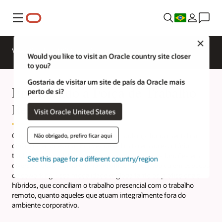
Menu
Close
Visão Geral
HCM para Setores
Would you like to visit an Oracle country site closer
to you?
Gostaria de visitar um site de país da Oracle mais
Entendendo a Força de Trabalho
perto de si?
Remota
Visit Oracle United States
O trabalho remoto representa uma mudança fundamental na
Não obrigado, prefiro ficar aqui
dinâmica empresarial. Em vez de se limitarem ao escritório
tradicional, os colaboradores desempenham suas funções em
See this page for a different country/region
diversos locais, como em home office, em campo ou em espaços
de coworking. Essa modalidade engloba tanto os profissionais
híbridos, que conciliam o trabalho presencial com o trabalho
remoto, quanto aqueles que atuam integralmente fora do
ambiente corporativo.