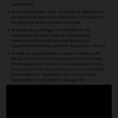
applications
Une automatisation pour vous aider à détecter et à
corriger les erreurs de configuration, les violations
de politiques et les activités suspectes
Une aide pour protéger vos données et vos
applications du trafic Internet malveillant et
indésirable grâce à des couches de sécurité
supplémentaires telles que
Web Application Firewall
Un état de sécurité amélioré avec les services OCI,
tels qu'Oracle Cloud Infrastructure
(OCI) Vault
avec
Key Management Service, Oracle Managed Access,
Oracle Data Masking
,
Oracle Cloud Guard
et Virtual
Private Network disponibles avec Oracle Fusion
Applications Environments Management
Fonctionnalités d'applications prédéfinies et
étendues
En tant que seul fournisseur de cloud axé sur
l'infrastructure et les applications, Oracle Cloud fournit
une plate-forme unifiée qui facilite l'accès et la gestion