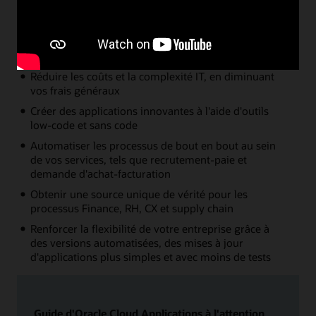
des applications dans tous les domaines de l'entreprise, la
connexion et l'extension des applications, ainsi que la
création de nouvelles applications. Grâce à Oracle Cloud,
vous pouvez :
Réduire les coûts et la complexité IT, en diminuant
vos frais généraux
Créer des applications innovantes à l'aide d'outils
low-code et sans code
Automatiser les processus de bout en bout au sein
de vos services, tels que recrutement-paie et
demande d'achat-facturation
Obtenir une source unique de vérité pour les
processus Finance, RH, CX et supply chain
Renforcer la flexibilité de votre entreprise grâce à
des versions automatisées, des mises à jour
d'applications plus simples et avec moins de tests
Guide d'Oracle Cloud Applications à l'attention