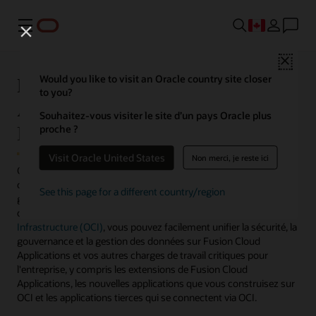
Menu
Close
Pourquoi Oracle Fusion Cloud
Would you like to visit an Oracle country site closer
to you?
Applications et Oracle Cloud
Souhaitez-vous visiter le site d’un pays Oracle plus
Infrastructure sont un duo gagnant
proche ?
Visit Oracle United States
Non merci, je reste ici
Oracle fournit une infrastructure et des applications d'entreprise
cloud sur une plate-forme sécurisée et connectée qui vous aide à
See this page for a different country/region
gérer tous les domaines fonctionnels de votre entreprise. Parce
que
Oracle Fusion Cloud Applications
tourne sur
Oracle Cloud
Infrastructure (OCI)
, vous pouvez facilement unifier la sécurité, la
gouvernance et la gestion des données sur Fusion Cloud
Applications et vos autres charges de travail critiques pour
l'entreprise, y compris les extensions de Fusion Cloud
Applications, les nouvelles applications que vous construisez sur
OCI et les applications tierces qui se connectent via OCI.