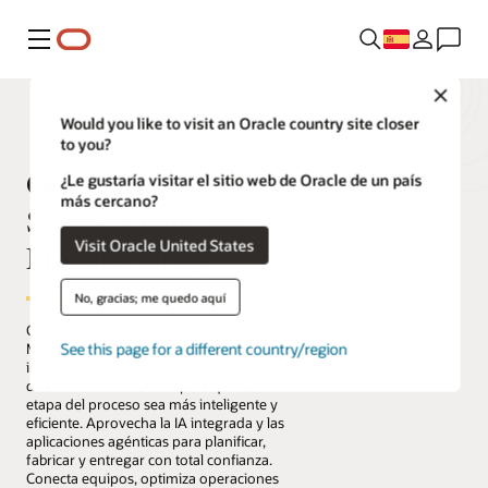
Menú
Close
Would you like to visit an Oracle country site closer
to you?
Oracle Fusion Cloud
¿Le gustaría visitar el sitio web de Oracle de un país
más cercano?
Supply Chain and
Visit Oracle United States
Manufacturing
No, gracias; me quedo aquí
Oracle Fusion Cloud Supply Chain and
See this page for a different country/region
Manufacturing (SCM) es una suite
integral de aplicaciones para la cadena
de suministro diseñada para que cada
etapa del proceso sea más inteligente y
eficiente. Aprovecha la IA integrada y las
aplicaciones agénticas para planificar,
fabricar y entregar con total confianza.
Conecta equipos, optimiza operaciones