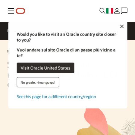
Menu
Close
Panoramica
Enterprise AI
Would you like to visit an Oracle country site closer
to you?
Vuoi andare sul sito Oracle di un paese più vicino a
Soluzione AI
te?
Sviluppa applicazioni
Visit Oracle United States
utilizzando LangChain e OCI
Generative AI
No grazie, rimango qui
See this page for a different country/region