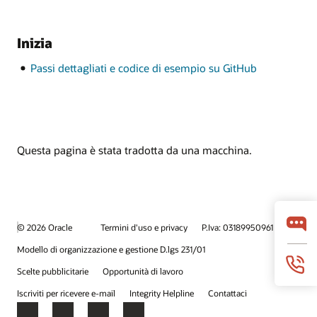
Inizia
Passi dettagliati e codice di esempio su GitHub
Questa pagina è stata tradotta da una macchina.
© 2026 Oracle
Termini d'uso e privacy
P.Iva: 03189950961
Modello di organizzazione e gestione D.lgs 231/01
Scelte pubblicitarie
Opportunità di lavoro
Iscriviti per ricevere e-mail
Integrity Helpline
Contattaci
Facebook
X
LinkedIn
YouTube