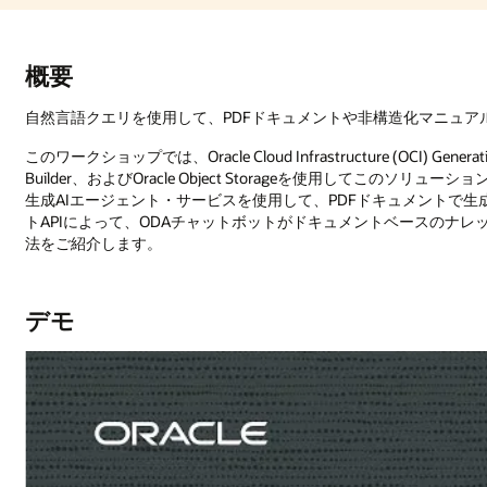
造化マニュアルから貴重なインサイトにアクセスするとします。
nerative AI Agents、Oracle Digital Assistant (ODA)、Oracle Visual
を使用してこのソリューションを構成する方法を学習します。このソリューションでは、O
ントで生成AI検索拡張生成(RAG)を実行できます。OCI生成AIエージ
トベースのナレッジを問い合せるための使いやすいインタフェースを提供す