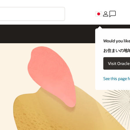
C
uld you like to visit an Oracle country site closer to you?
住まいの地域に合わせたOracleの国別サイトに移動しますか？
Visit Oracle United States
移動しない
e this page for a different country/region