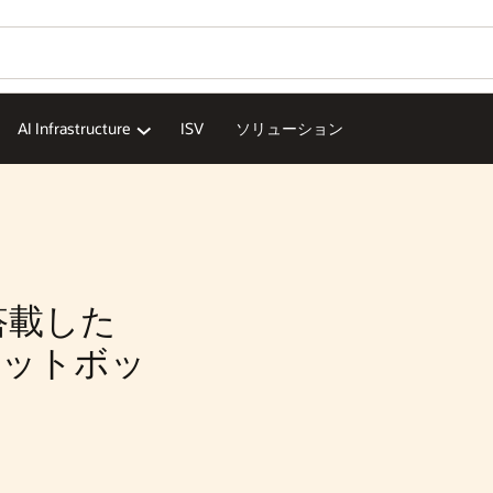
Wo
お
Se