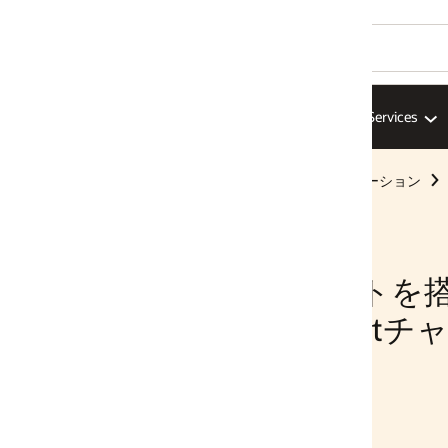
Services
AI Infrastructure
ISV
ソリューション
ーション
ントを搭載した
istantチャットボッ