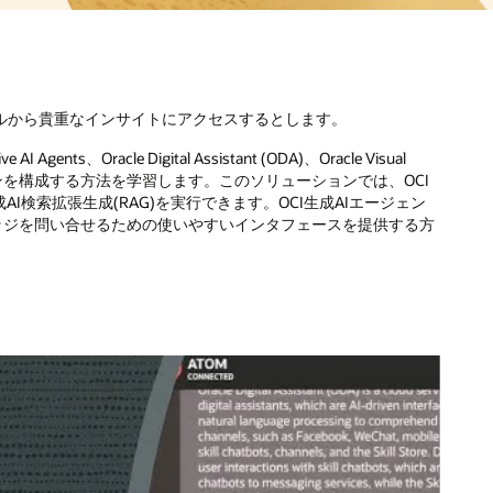
CI
ェン
る方