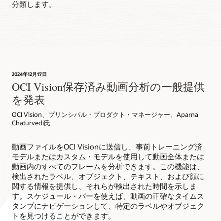
分類します。
ケ
ー
ス
に
合
わ
せ
た
2024年12月17日
OCI Vision保存済み動画分析の一般提供
分
析
を発表
の
た
OCI Vision、プリンシパル・プロダクト・マネージャー、Aparna
Chaturvedi氏
め
に、
モ
動画ファイルをOCI Visionに送信し、事前トレーニング済
デ
モデルまたはカスタム・モデルを使用して動画全体または
ル
動画内のすべてのフレームを分析できます。この機能は、
を
検出されたラベル、オブジェクト、テキスト、および顔に
カ
関する情報を提供し、それらが検出された時間を示しま
ス
す。スケジュール・バーを使えば、動画の正確なタイムス
タ
タンプにナビゲーションして、特定のラベルやオブジェク
マ
トを見つけることができます。