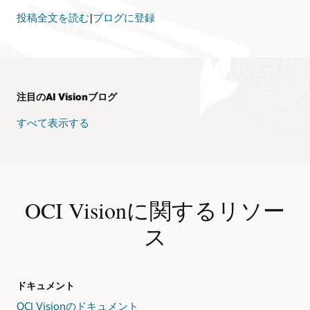
イ
投稿全文を読む
|
ブログに登録
ズ
し
ま
す
（任
意）。
注目のAI Visionブログ
お
客
すべて表示する
様
の
ア
プ
リ
ケ
OCI Visionに関するリソー
ー
シ
ス
ョ
ン
や
他
ドキュメント
の
OCI Visionのドキュメント
OCI