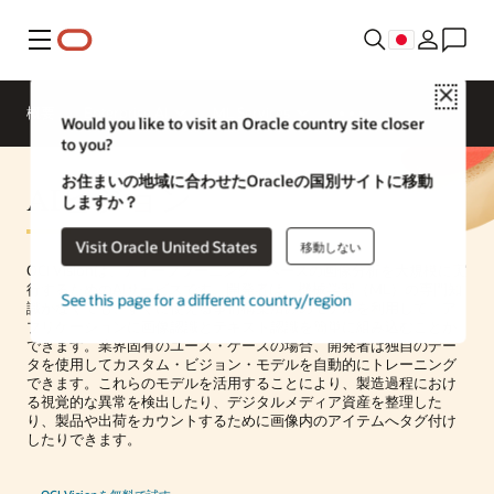
メニュー
Close
概要
Enterprise AI
ML Services
Would you like to visit an Oracle country site closer
to you?
お住まいの地域に合わせたOracleの国別サイトに移動
AIビジョン
しますか？
Visit Oracle United States
移動しない
OCI Visionは、ディープラーニング・ベースの画像分析を大規模に実
行するためのAIサービスです。開発者は、機械学習（ML）の専門知
See this page for a different country/region
識がなくても、すぐに使える事前構築済みのモデルを利用して、ア
プリケーションに画像認識とテキスト認識を簡単に組み込むことが
できます。業界固有のユース・ケースの場合、開発者は独自のデー
タを使用してカスタム・ビジョン・モデルを自動的にトレーニング
できます。これらのモデルを活用することにより、製造過程におけ
る視覚的な異常を検出したり、デジタルメディア資産を整理した
り、製品や出荷をカウントするために画像内のアイテムへタグ付け
したりできます。