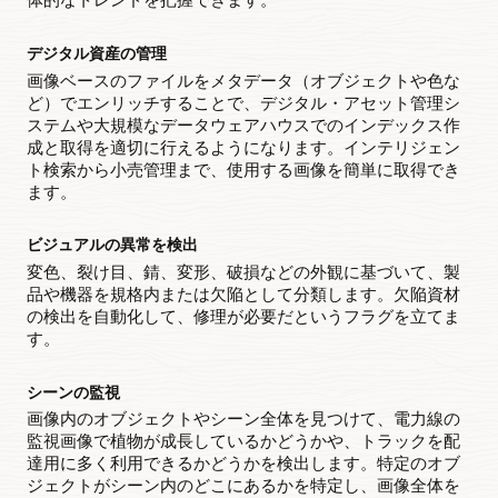
ニ
ン
グ
デジタル資産の管理
済
画像ベースのファイルをメタデータ（オブジェクトや色な
モ
ど）でエンリッチすることで、デジタル・アセット管理シ
デ
ステムや大規模なデータウェアハウスでのインデックス作
ル
成と取得を適切に行えるようになります。インテリジェン
を
ト検索から小売管理まで、使用する画像を簡単に取得でき
使
ます。
用
し
ビジュアルの異常を検出
て
画
変色、裂け目、錆、変形、破損などの外観に基づいて、製
像
品や機器を規格内または欠陥として分類します。欠陥資材
を
の検出を自動化して、修理が必要だというフラグを立てま
分
す。
析
し
シーンの監視
ま
画像内のオブジェクトやシーン全体を見つけて、電力線の
す。
監視画像で植物が成長しているかどうかや、トラックを配
ユ
達用に多く利用できるかどうかを検出します。特定のオブ
ー
ジェクトがシーン内のどこにあるかを特定し、画像全体を
ス