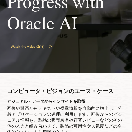
Progress with
ァ
イ
Oracle AI
ル
か
ら
デ
ー
タ
Watch the video (2:16)
を
選
択
し
ま
す。
OCI
コンピュータ・ビジョンのユース・ケース
Vision
の
ビジュアル・データからインサイトを取得
事
画像や動画からテキストや視覚情報を自動的に抽出し、分
前
析アプリケーションの処理に利用します。画像からのビジ
ト
ュアル情報を、製品の販売履歴や顧客レビューなどのその
レ
他の入力と組み合わせて、製品の可用性や人気度などの全
ー
体的なトレンドを把握できます。