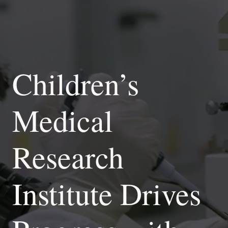
の
入
力
バ
ケ
ッ
Children’s
ト
ま
た
は
Medical
コ
ン
ピ
ュ
Research
ー
タ
の
Institute Drives
ロ
ー
カ
ル
フ