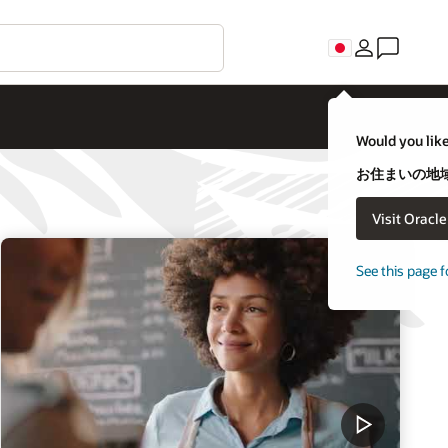
Would you like
お住まいの地域
Visit Oracl
See this page f