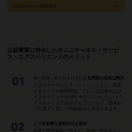
AIの推奨事項、および担当者を次善のステップに導くコンテ
ペリエンスを構築
ャネルにシームレスに移行させます。
Oracle CISとの事前統合
キストに応じたインサイトにより、カスタマーサービス担当
者の効率を改善し、問題をより迅速に解決します。
高度に構成可能なローコード/ノーコードのエージェント・コ
CISの価値を高め、業務効率を改善
ンソールを使用して、ビジネス・プロセスに合わせてエージ
ェント・エクスペリエンスとワークフローをカスタマイズ
エージェント・デスクトップまたはCISのどちらから更新を行
し、運用コストと複雑さを軽減します。
う場合でも、顧客情報とアカウント情報を同期させることが
できます。
統合されたCIS
により、カスタマーサービス・チー
ムに信頼できる唯一の情報源を提供して、サービスの効率を
改善し、顧客とのやり取りにおける一貫性を確保できます。
公益事業に特化したオムニチャネル・サービ
ス・エクスペリエンスのメリット
Oracle Utilities Customer Service and Billing
01
サービス・エージェントによる問題の迅速な解決
カスタマーサービス・エージェントに、関連
するすべての顧客情報、ナレッジ記事および
インサイトを1つの使いやすいエージェント・
デスクトップで提供することにより、迅速か
つ正確で一貫した問題解決を実現できます。
02
より有意義な顧客対応を実現
従来の問題解決に加えて、請求に関するイン