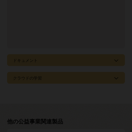
ドキュメント
ドキュメント・ライブラリ
クラウドの学習
オラクルは、Oracle Cloud Applicationsおよび顧客体験
（CX）についてさらに学習するのに役立つ、幅広いドキュメ
Oracle University
ント、ビデオ、およびチュートリアルを提供しています。
Oracle Help Centerで、これらのリソースとその他のさまざま
トレーニングを受講して、認定を受けることができます。
なリソースを参照できます。
Oracle Universityでは、CXアプリケーションを実装、構成、
管理、および使用するためのスキルを高めることができま
ドキュメントを参照する
す。トレーニングは、選択した形式で提供されます。どのよ
他の公益事業関連製品
うなCX認定を取得できるかをご確認ください。