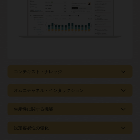
コンテキスト・ナレッジ
あらゆるタッチポイントでエージェント
に関連情報を提供
オムニチャネル・インタラクション
オラクルのエージェント・デスクトップは、
ナレッジ管理
機
あらゆるチャネルで一貫したエージェン
能を備えており、カスタマーサービス・チームが一貫性のあ
ト・サービスを提供
生産性に関する機能
る正確な情報を提供できるように支援します。チームは、顧
客からの問い合わせに基づいて関連情報を表示する、コンテ
コンタクト・センターのエージェントは、電子メール、チャ
カスタマーサービス・ワークフローの効
キスト依存のナレッジ・リポジトリに簡単にアクセスできま
ット、SMS、Facebook Messengerなど、あらゆるチャネルか
率化とエージェント対話のガイド
す。
設定容易性の強化
らの問い合わせを単一のインターフェイスで管理できます。
オラクルの事前構築済み統合機能を活用して、新しいサポー
スクリプト化された簡単なワークフロー、事前に生成された
ビジネスに最適なエージェント・エクス
トチャネルを迅速に導入し、顧客を1つのチャネルから次のチ