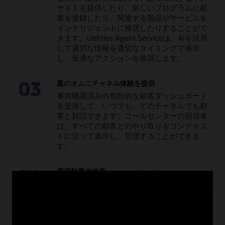
サイトを提供したり、新しいプログラムに顧
客を登録したり、関連する製品やサービスを
インテリジェントに推奨したりすることがで
きます。Utilities Agent Serviceは、AIを活用
して適切な情報を適切なタイミングで表示
し、最適なアクションを推奨します。
03
真のオムニチャネル体験を提供
事前構築済みの包括的な顧客ダッシュボード
を使用して、いつでも、どのチャネルでも顧
客と対話できます。コールセンターの担当者
は、すべての顧客とのやり取りをコンテキス
トに沿って表示し、管理することができま
す。
04
運用効率の改善
エージェント・サービス、セルフサービス、
バックオフィス業務
をシームレスに統合しま
す。また、自動化されたワークフローで効率
を向上させます。すべてのチャネルの顧客情
報が同期され、一貫性と信頼性が向上しま