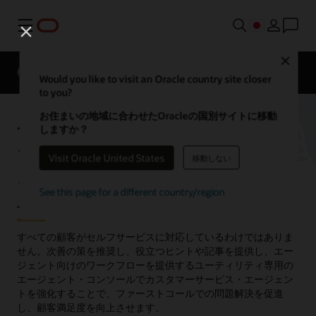
メニュー
Close
概要
ソリューション
Would you like to visit an Oracle country site closer
to you?
お住まいの地域に合わせたOracleの国別サイトに移動
公益事業向けに構築されたエ
しますか？
ージェント・エクスペリエン
Visit Oracle United States
移動しない
スでカスタマーサービスを向
See this page for a different country/region
上
すべての顧客がセルフサービスに対応しているわけではありま
せん。次善の策を推奨し、役立つヒントや記事を提供し、エー
ジェント向けのワークフローを提供するユーティリティ専用の
エージェント・コンソールでカスタマーサービス・エージェン
トを強化することで、ファーストコールでの問題解決を促進
し、顧客満足度を向上させます。