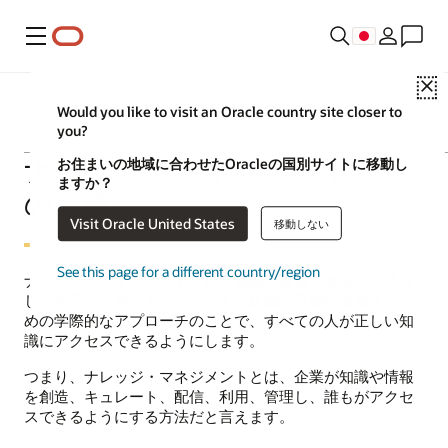
メニュー
C
Would you like to visit an Oracle country site closer to
you?
ナレッジ・マネジメント
お住まいの地域に合わせたOracleの国別サイトに移動し
ますか？
の定義
Visit Oracle United States
移動しない
See this page for a different country/region
ナレッジ・マネジメントとは、組織の情報を創造し、共有
し、利用し、管理することです。組織の目標を達成するた
めの学際的なアプローチのことで、すべての人が正しい知
識にアクセスできるようにします。
つまり、ナレッジ・マネジメントとは、企業が知識や情報
を創造、キュレート、配信、利用、管理し、誰もがアクセ
スできるようにする方法だと言えます。