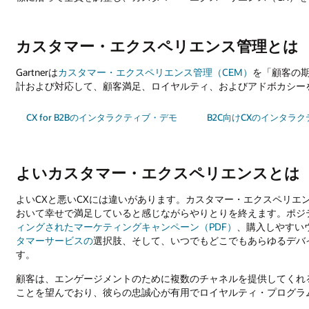
カスタマー・エクスペリエンス管理とは
Gartnerは
カスタマー・エクスペリエンス管理（CEM）
を「顧客の
計および対応して、顧客満足、ロイヤルティ、およびアドボカシー
CX for B2Bのインタラクティブ・デモ
B2C向けCXのインタラ
よいカスタマー・エクスペリエンスとは
よいCXと悪いCXには違いがあります。カスタマー・エクスペリエ
おいて幸せで満足していると感じながらやりとりを終えます。ポジ
ィングされたマーケティングキャンペーン（PDF）
、購入しやすい
タマーサービスの
選択肢、そして、いつでもどこでもあらゆるデバ
す。
顧客は、エンゲージメントのために複数のチャネルを提供してくれ
ことを望んでおり、彼らの忠誠心が有用でロイヤルティ・プログラ