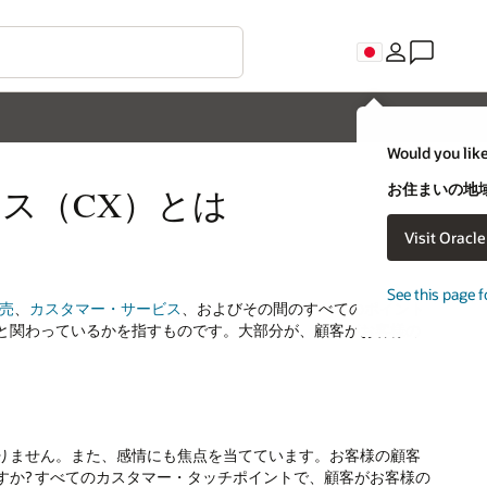
Would you like
お住まいの地域
ス（CX）とは
Visit Oracl
See this page f
売
、
カスタマー・サービス
、およびその間のすべてのポイント
と関わっているかを指すものです。大部分が、顧客がお客様の
りません。また、感情にも焦点を当てています。お客様の顧客
か? すべてのカスタマー・タッチポイントで、顧客がお客様の