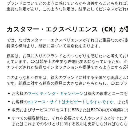
ブランドについてどのように感じているかを改善することもあれば
重要な決定があり、このような決定は、結果としてビジネスがどれ
カスタマー・エクスペリエンス（CX）が
では、なぜカスタマー・エクスペリエンスがそれほど重要なのか? 
特徴や機能より、経験に基づいて差別化を図ります。
顧客は、お気に入りのブランドとのつながりを感じたいと考えてお
えています。CXは競争上の主要な差別化要因になっているため、企
ナライズされた快適なインタラクションを提供できるようにする必
このような相互作用は、顧客のブランドに対する全体的な認識と印
です。組織に対する顧客の意見に大きな違いをもたらし、CXにプ
お客様の
マーケティング・キャンペーン
は顧客の欲求とニーズを
お客様の
eコマース・サイトはナビゲートしやすいですか
、また
販売およびサービスプロセス中にB2BまたはB2Cの両方の顧客
すべての顧客情報に、それを必要とする人やシステムがすぐにア
またはこれまでのやりとりに関する説明を更新しなければならな