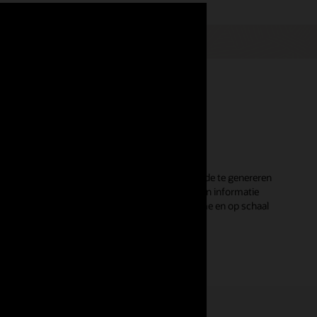
m van Oracle helpt ondernemingen bedrijfswaarde te genereren
 te gedijen in de belevingseconomie. Verbonden informatie
n verbonden data, hyperpersonalisatie in realtime en op schaal
aject.
g en verken Oracle Unity