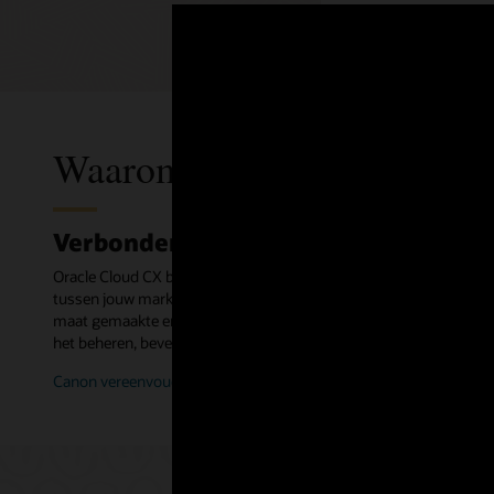
Waarom Oracle CX is gebo
Verbonden data
Oracle Cloud CX biedt een data-first benadering en koppelt klant
tussen jouw marketing-, verkoop-, service- en backoffice-applic
maat gemaakte ervaring voor elke persoon te creëren. Oracle help
het beheren, beveiligen en stimuleren van bedrijfswaarde op bas
Canon vereenvoudigt het B2B-bestelproces door e-commerce en E