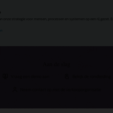
s
onze strategie voor mensen, processen en systemen op een rij gezet. En 
an
Aan de slag
Vraag een demo aan
Bekijk de rondleiding
Neem contact op met de verkooporganisatie