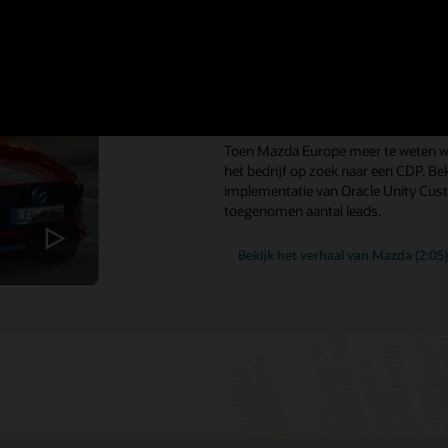
Mazda Europe m
persoonlijker en 
van een CDP
Toen Mazda Europe meer te weten wil
het bedrijf op zoek naar een CDP. Bek
implementatie van Oracle Unity Cust
toegenomen aantal leads.
Bekijk het verhaal van Mazda (2:05