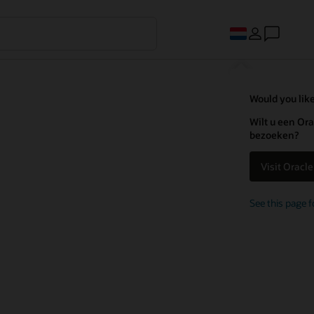
Would you like
Wilt u een Ora
bezoeken?
Visit Oracl
See this page f