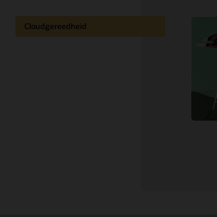
Cloudgereedheid
Documentatie
Leren over de cloud
Klantcommunity
Ondersteuning en services
Best practices