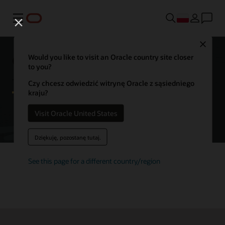
Menu
Close
Oracle Autonomous AI Database
Would you like to visit an Oracle country site closer
to you?
— pierwsze kroki
Czy chcesz odwiedzić witrynę Oracle z sąsiedniego
kraju?
Visit Oracle United States
Wypróbuj bezpłatnie usługę Autonomous AI Database
Dziękuję, pozostanę tutaj.
See this page for a different country/region