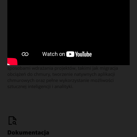
Learning Lounge - webcasty
Dołącz do naszych comiesięcznych webinariów, podczas
których menedżerowie ds. produktów Oracle dzielą się
sposobami wdrażania projektów, takimi jak migracja
obciążeń do chmury, tworzenie natywnych aplikacji
chmurowych oraz pełne wykorzystanie możliwości
sztucznej inteligencji i analityki.
Dokumentacja