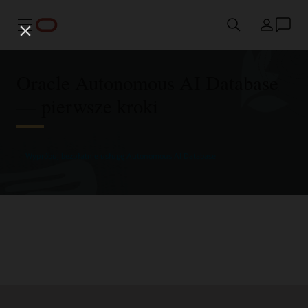
Menu
Kraj
Oracle Autonomous AI Database
— pierwsze kroki
Wypróbuj bezpłatnie usługę Autonomous AI Database