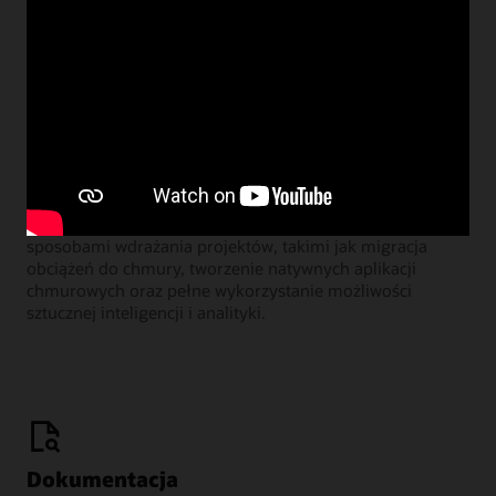
Learning Lounge - webcasty
Dołącz do naszych comiesięcznych webinariów, podczas
których menedżerowie ds. produktów Oracle dzielą się
sposobami wdrażania projektów, takimi jak migracja
obciążeń do chmury, tworzenie natywnych aplikacji
chmurowych oraz pełne wykorzystanie możliwości
sztucznej inteligencji i analityki.
Dokumentacja