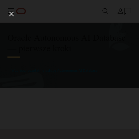
Menu
Kraj
Oracle Autonomous AI Database
— pierwsze kroki
Wypróbuj bezpłatnie usługę Autonomous AI Database