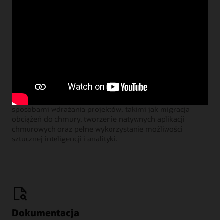
Learning Lounge - webcasty
Dołącz do naszych comiesięcznych webinariów, podczas
których menedżerowie ds. produktów Oracle dzielą się
sposobami wdrażania projektów, takimi jak migracja
obciążeń do chmury, tworzenie natywnych aplikacji
chmurowych oraz pełne wykorzystanie możliwości
sztucznej inteligencji i analityki.
Dokumentacja