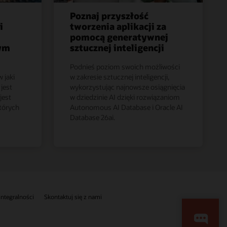
Poznaj przyszłość
i
tworzenia aplikacji za
pomocą generatywnej
ym
sztucznej inteligencji
Podnieś poziom swoich możliwości
 jaki
w zakresie sztucznej inteligencji,
jest
wykorzystując najnowsze osiągnięcia
jest
w dziedzinie AI dzięki rozwiązaniom
których
Autonomous AI Database i Oracle AI
Database 26ai.
 integralności
Skontaktuj się z nami