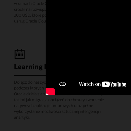
w ramach Oracle Cloud Free Tier można uzyskać
środki na rozwiązania chmurowe o wartości
300 USD, które pozwolą wypróbować szeroką gamę
usług Oracle Cloud przez 30 dni.
Learning Lounge - webcasty
Dołącz do naszych comiesięcznych webinariów,
podczas których menedżerowie ds. produktów
Oracle dzielą się sposobami wdrażania projektów,
takimi jak migracja obciążeń do chmury, tworzenie
natywnych aplikacji chmurowych oraz pełne
wykorzystanie możliwości sztucznej inteligencji i
analityki.