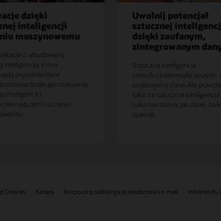
acje dzięki
Uwolnij potencjał
znej inteligencji
sztucznej inteligencj
zeniu maszynowemu
dzięki zaufanym,
zintegrowanym dan
plikacje z wbudowaną
 inteligencją, które
Sztuczna inteligencja
wują prywatne dane
zrewolucjonizowała sposób, w
ębiorstwa dzięki generatywnej
analizujemy dane. Ale prawda 
j inteligencji i
taka, że sztuczna inteligencja 
cześniejszemu uczeniu
tylko tak dobra, jak dane, na 
owemu.
operuje.
d Choices
Kariera
Rozpocznij subskrypcję wiadomości e-mail
Infolinia ds.