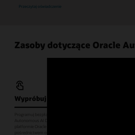
Przeczytaj oświadczenie
Zasoby dotyczące Oracle A
Wypróbuj bezpłatnie
Programuj bezpłatnie dzięki usłudze Oracle
Autonomous AI Database Always Free na
platformie Oracle Cloud Infrastructure lub offline za
pośrednictwem obrazu kontenera. Ponadto