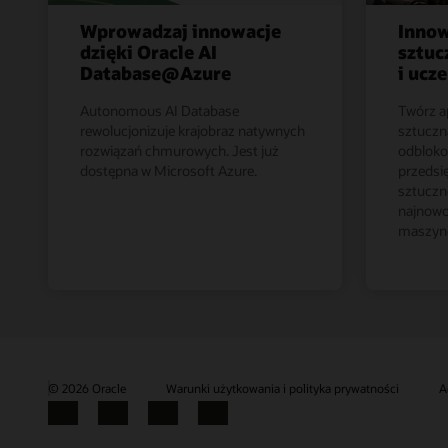
Wprowadzaj innowacje
Innow
dzięki Oracle AI
sztuc
Database@Azure
i uc
Autonomous AI Database
Twórz a
rewolucjonizuje krajobraz natywnych
sztuczną
rozwiązań chmurowych. Jest już
odbloko
dostępna w Microsoft Azure.
przedsi
sztuczne
najnowo
maszyn
© 2026 Oracle
Warunki użytkowania i polityka prywatności
A
Facebook
X
LinkedIn
YouTube