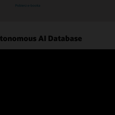
Pobierz e-booka
utonomous AI Database
LiveLabs
Zdobądź praktyczne doświadczenie w korzystaniu z
Oracle Autonomous AI Database dzięki naszym
bezpłatnym samouczkom online. Tematy obejmują
udostępnianie i ładowanie danych, przeprowadzanie