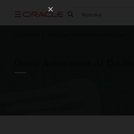
Menu
Oracle Polska
AI Database
Autonomous AI Database
Oracle Autonomous AI Databa
Wypróbuj bezpłatnie usługę Autonomous AI Database