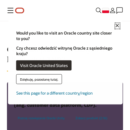
Menu
Close
Would you like to visit an Oracle country site closer
to you?
Co to jest platforma danych o
Czy chcesz odwiedzić witrynę Oracle z sąsiedniego
kraju?
klientach (CDP)?
Visit Oracle United States
Dziękuję, pozostanę tutaj.
Dowiedz się więcej o wiodącej w branży
See this page for a different country/region
platformie skupiającej dane klientów
(ang. customer data platform, CDP).
Poznaj rozwiązanie Oracle Unity
Zobacz produkt (2:16)