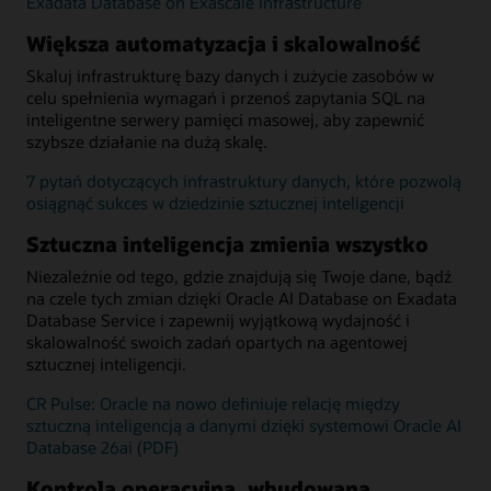
Exadata Database on Exascale Infrastructure
Większa automatyzacja i skalowalność
Skaluj infrastrukturę bazy danych i zużycie zasobów w
celu spełnienia wymagań i przenoś zapytania SQL na
inteligentne serwery pamięci masowej, aby zapewnić
szybsze działanie na dużą skalę.
7 pytań dotyczących infrastruktury danych, które pozwolą
osiągnąć sukces w dziedzinie sztucznej inteligencji
Sztuczna inteligencja zmienia wszystko
Niezależnie od tego, gdzie znajdują się Twoje dane, bądź
na czele tych zmian dzięki Oracle AI Database on Exadata
Database Service i zapewnij wyjątkową wydajność i
skalowalność swoich zadań opartych na agentowej
sztucznej inteligencji.
CR Pulse: Oracle na nowo definiuje relację między
sztuczną inteligencją a danymi dzięki systemowi Oracle AI
Database 26ai (PDF)
Kontrola operacyjna, wbudowana