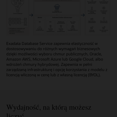
Ten
obraz
Exadata Database Service zapewnia elastyczność w
przedstawia
dostosowywaniu do różnych wymagań biznesowych
ogólny
dzięki możliwości wyboru chmur publicznych, Oracle,
przegląd
Amazon AWS, Microsoft Azure lub Google Cloud, albo
Oracle
wdrożeń chmury hybrydowej. Zapewnia w pełni
Exadata
zarządzaną infrastrukturę i opcję korzystania z modelu z
Database
licencją wliczoną w cenę lub z własną licencją (BYOL).
Service
oraz
jej
wartość
biznesową
Wydajność, na którą możesz
w
trzech
liczyć
kolumnach.