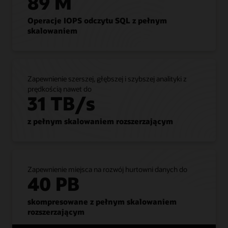
89 M
do
Exadata
Operacje IOPS odczytu SQL z pełnym
Database
skalowaniem
Service
bez
refaktoryzacji
aplikacji.
Usługa
Zapewnienie szerszej, głębszej i szybszej analityki z
obsługuje
prędkością nawet do
wszystkie
31 TB/s
funkcje,
opcje
z pełnym skalowaniem rozszerzającym
i
pakiety
zarządzania
baz
danych.
Zapewnienie miejsca na rozwój hurtowni danych do
Można
40 PB
uruchamiać
od
skompresowane z pełnym skalowaniem
dziesiątek
rozszerzającym
do
tysięcy