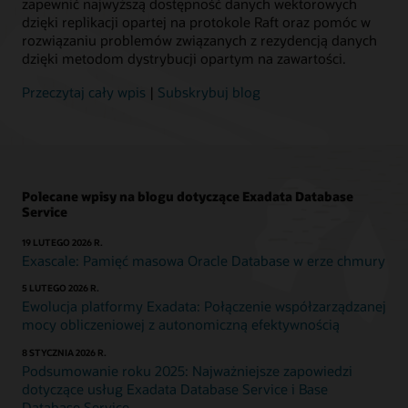
zapewnić najwyższą dostępność danych wektorowych
Infrastructure
dzięki replikacji opartej na protokole Raft oraz pomóc w
dostępna
rozwiązaniu problemów związanych z rezydencją danych
na
dzięki metodom dystrybucji opartym na zawartości.
platformie
Oracle
Przeczytaj cały wpis
|
Subskrybuj blog
Cloud
Infrastructure
działa
na
pulach
współużytkowanych,
Polecane wpisy na blogu dotyczące Exadata Database
Service
zoptymalizowanych
pod
19 LUTEGO 2026 R.
kątem
Exascale: Pamięć masowa Oracle Database w erze chmury
bazy
danych
5 LUTEGO 2026 R.
zasobów
Ewolucja platformy Exadata: Połączenie współzarządzanej
obliczeniowych.
mocy obliczeniowej z autonomiczną efektywnością
Usługa
8 STYCZNIA 2026 R.
Exadata
Podsumowanie roku 2025: Najważniejsze zapowiedzi
Database
dotyczące usług Exadata Database Service i Base
Service
Database Service