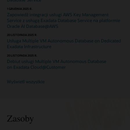
on
Dedicated
1 GRUDNIA 2025 R.
Infrastructure
Zapowiedź integracji usługi AWS Key Management
jest
Service z usługą Exadata Database Service na platformie
dostępna
Oracle AI Database@AWS
w
20 LISTOPADA 2025 R.
chmurze
Usługa Multiple VM Autonomous Database on Dedicated
publicznej
Exadata Infrastructure
oraz
w
20 LISTOPADA 2025 R.
infrastrukturze
Debiut usługi Multiple VM Autonomous Database
Exadata
on Exadata Cloud@Customer
Cloud
Infrastructure
Wyświetl wszystkie
na
platformie
OCI
i
innych
chmurowych
Zasoby
centrach
danych.
Usługa