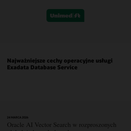
zachowują
pełną
kontrolę
operacyjną
przy
jednoczesnym
uproszczeniu
zarządzania
dzięki
wbudowanej
Najważniejsze cechy operacyjne usługi
automatyzacji.
Exadata Database Service
Możliwość
wyboru
infrastruktury
współużytkowanej
lub
dedykowanej
z
elastycznym
skalowaniem
24 MARCA 2026
zasobów,
Oracle AI Vector Search w rozproszonych
zabezpieczeniami