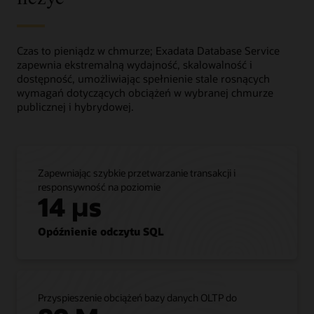
Pierwsza
kolumna,
Czas to pieniądz w chmurze; Exadata Database Service
zatytułowana
zapewnia ekstremalną wydajność, skalowalność i
„Przenieś
dostępność, umożliwiając spełnienie stale rosnących
tak,
wymagań dotyczących obciążeń w wybranej chmurze
jak
publicznej i hybrydowej.
jest”,
pokazuje,
że
klienci
mogą
Zapewniając szybkie przetwarzanie transakcji i
przenosić
responsywność na poziomie
wszystkie
14 µs
zadania
przetwarzania
Opóźnienie odczytu SQL
Oracle
AI
Database
z
lokalnych
Przyspieszenie obciążeń bazy danych OLTP do
rozwiązań