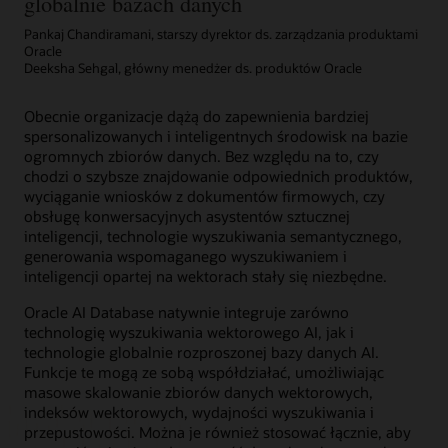
globalnie bazach danych
i
szybką
Pankaj Chandiramani, starszy dyrektor ds. zarządzania produktami
wydajnością
Oracle
dla
Deeksha Sehgal, główny menedżer ds. produktów Oracle
wszystkich
zadań
Obecnie organizacje dążą do zapewnienia bardziej
przetwarzania
spersonalizowanych i inteligentnych środowisk na bazie
danych
ogromnych zbiorów danych. Bez względu na to, czy
w
chodzi o szybsze znajdowanie odpowiednich produktów,
Oracle
wyciąganie wniosków z dokumentów firmowych, czy
AI
obsługę konwersacyjnych asystentów sztucznej
Database,
inteligencji, technologie wyszukiwania semantycznego,
upraszcza
generowania wspomaganego wyszukiwaniem i
zarządzanie
inteligencji opartej na wektorach stały się niezbędne.
i
obniża
Oracle AI Database natywnie integruje zarówno
koszty.
technologię wyszukiwania wektorowego AI, jak i
Usługa
technologie globalnie rozproszonej bazy danych AI.
Exadata
Funkcje te mogą ze sobą współdziałać, umożliwiając
Database
masowe skalowanie zbiorów danych wektorowych,
Service
indeksów wektorowych, wydajności wyszukiwania i
on
przepustowości. Można je również stosować łącznie, aby
Exascale