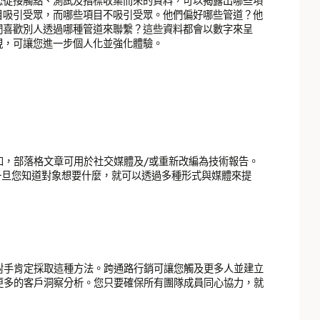
您從接觸點、測試及指標收集而來的資料，可以揭露出哪些項
目吸引受眾，而哪些項目不吸引受眾。他們偏好哪些管道？他
們喜歡別人透過哪種管道來聯繫？這些資料都會以數字來呈
現，可讓您進一步個人化並強化體驗。
如，部落格文章可用於社交媒體及/或重新改編為技術報告。
t。一旦您知道對象想要什麼，就可以透過多種形式與媒體來提
對手肯定採取這種方法。跨通路行銷可讓您觸及更多人並建立
更多的客戶洞察分析。您只要確保所有團隊成員同心協力，就