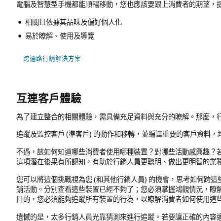
電腦及智慧型手機都能順暢移動，您也應該要跟上消費者的期望，
相關且依據其品味及偏好個人化
易於瞭解、使用及導覽
跨通路行銷解決方案
互連客戶體驗
為了建立整合的相關體驗，需具備充足資料與充分的瞭解。那麼，
追蹤及監控客戶 (準客戶) 的動作和移轉，並編譯重要的客戶資料
不過，該如何知道哪些消費者使用哪種裝置？對哪些活動感興趣？
這項潛在後果有所認知，有助於行銷人員更聰明、做出更明智的業
您可以將這個挑戰視為您 (和其他行銷人員) 的機會，思考如何跨
銷活動。分別查看這些裝置已經不夠了；您必須掌握鴻觀情況，瞭
目的，您必須能夠追蹤所有裝置的行為，以瞭解消費者如何使用這
遺憾的是，太多行銷人員光靠猜測來進行追蹤。若要讓正確的內容