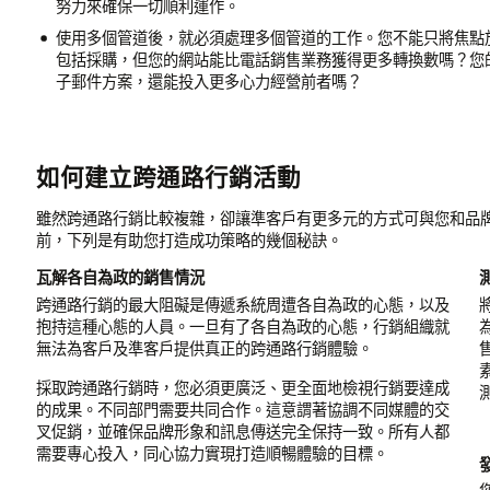
努力來確保一切順利運作。
使用多個管道後，就必須處理多個管道的工作。您不能只將焦點
包括採購，但您的網站能比電話銷售業務獲得更多轉換數嗎？您
子郵件方案，還能投入更多心力經營前者嗎？
如何建立跨通路行銷活動
雖然跨通路行銷比較複雜，卻讓準客戶有更多元的方式可與您和品
前，下列是有助您打造成功策略的幾個秘訣。
瓦解各自為政的銷售情況
跨通路行銷的最大阻礙是傳遞系統周遭各自為政的心態，以及
抱持這種心態的人員。一旦有了各自為政的心態，行銷組織就
無法為客戶及準客戶提供真正的跨通路行銷體驗。
採取跨通路行銷時，您必須更廣泛、更全面地檢視行銷要達成
的成果。不同部門需要共同合作。這意謂著協調不同媒體的交
叉促銷，並確保品牌形象和訊息傳送完全保持一致。所有人都
需要專心投入，同心協力實現打造順暢體驗的目標。