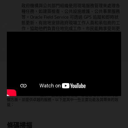
政府機構與公共部門組織使用現場服務管理來處理各
種任務，如建築檢查、公共設施維護、公共事業服務
等。Oracle Field Service 可透過 GPS 追蹤和即時狀
態更新，有效地安排政府現場工作人員和承包商的工
作，協助他們負責任地完成工作。市民能夠享受到更
好的服務 (包括縮短的服務時段和即時通知)，而機構
則能提高透明度並確保履行服務承諾。
Oracle Field Service 主要功能
Oracle Field Service 提供一整套豐富的功能，旨在管理現場作業的各
個方面，並提供卓越的服務。以下是其中一些主要功能及其帶來的效
益：
條碼掃描