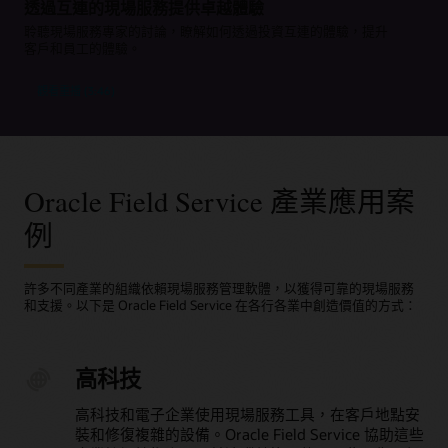
位置追蹤功能提供技術人員的實際位置，讓您清楚瞭解狀
透過互連的現場服務提供卓越體驗
將可用庫存與預定任務匹配，考慮到倉庫修復週期，確保
即時通知更新
況。
技術人員第一次到場時就擁有所需的零件。
隨時追蹤零件
聆聽現場服務專家的討論，瞭解如何透過投資互連的體驗，提升
客戶會自動收到預約提醒、延遲通知或技術人員變動的即
客戶和員工的體驗。
技術人員可即時檢查零件的可用性、預留庫存及確認現場
時訊息。
如當地居民般導航
自動化零件訂購
的零件位置。
街道級的路線規劃確保技術人員走最快、最有效率的路徑
當工單確認後，系統會自動觸發從倉庫或維修中心的出
輕鬆重新預約
觀看重播 (3:46)
前往工作地點。
貨，配合預定的服務，確保修復零件及時送達。
始終確保合規
客戶可以隨時透過自助服務調整預約，無需致電客服。
內建的工作流程可引導技術人員逐步完成工作，滿足安全
及早發現問題
隨時隨地追蹤庫存
與品質要求。
立即給予回饋
自動警報功能會提前提示任何可能影響 SLA 的風險，以便
透過監控倉庫、維修中心、技術人員車輛及地區性倉庫的
客戶可在服務結束後立即提供評價與意見，而企業也能快
在期限前採取行動。
庫存，實現精確的需求規劃。
速獲得反饋。
Oracle Field Service 產業應用案
即時調整安排
避免後續回訪
例
當優先順序變動時，主管能立刻重新分配工作、調整路線
在派遣前確認所有所需的零件 (包括來自維修中心的零件)
或支援技術人員。
都已備齊，避免不必要的後續回訪。
簡化退貨流程
許多不同產業的組織依賴現場服務管理軟體，以獲得可靠的現場服務
自動化未使用或有瑕疵零件退回維修中心的流程 (涵蓋追
和支援。以下是 Oracle Field Service 在各行各業中創造價值的方式：
蹤、檢驗與重新入庫)，讓庫存更快準備就緒，迎接下一個
任務。
高科技
高科技和電子企業使用現場服務工具，在客戶地點安
裝和修復複雜的設備。Oracle Field Service 協助這些