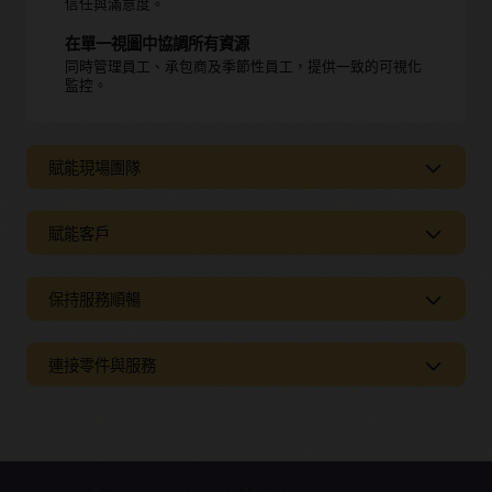
信任與滿意度。
在單一視圖中協調所有資源
同時管理員工、承包商及季節性員工，提供一致的可視化
監控。
賦能現場團隊
賦能現場團隊
賦能客戶
在單一行動應用程式中存取所有工作資訊
為客戶提供支援
保持服務順暢
技術人員可以即時存取地圖、指示、零件清單、
知識文章
及工作歷史記錄，無需切換工具。
線上預約
隨時隨地工作
保持服務順暢
連接零件與服務
客戶可即時查看可用時段，避免預約方面的任何突發狀
憑藉離線功能，即使在低連接或偏遠環境中，技術人員仍
況。
可持續進行工作。
避開交通延誤
實時追蹤技術人員
零件與服務的無縫連結
根據交通狀況、道路封閉或突發情況即時調整路線規劃。
即時協作
客戶可以透過地圖即時追蹤技術人員的到達進度，清楚掌
技術人員可以在工作現場直接進行即時聊天、分享照片或
握服務的預計時間。
掌握技術人員的實際位置
第一次到場即可獲得正確的零件
請求專家協助。