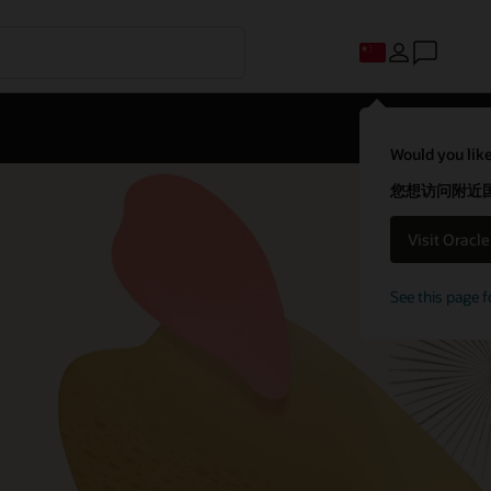
Would you like
您想访问附近国家
Visit Oracl
See this page f