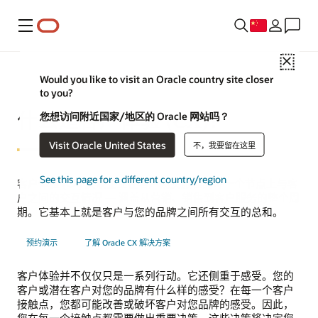
菜单
Close
Would you like to visit an Oracle country site closer
to you?
什么是客户体验 (CX)？
您想访问附近国家/地区的 Oracle 网站吗？
Visit Oracle United States
不，我要留在这里
See this page for a different country/region
客户体验 (CX) 反映企业在客户购买旅程的每一个节点上与客
户之间的交互情况 — 涵盖从
营销
、
销售
到
客户服务
的整个周
期。它基本上就是客户与您的品牌之间所有交互的总和。
预约演示
了解 Oracle CX 解决方案
客户体验并不仅仅只是一系列行动。它还侧重于感受。您的
客户或潜在客户对您的品牌有什么样的感受？在每一个客户
接触点，您都可能改善或破坏客户对您品牌的感受。因此，