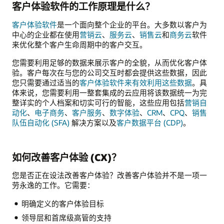
客户体验软件的工作原理是什么？
客户体验软件
是一个面向整个企业的平台。大多数以客户为
中心的企业都在使用
营销云
、
服务云
、
销售云
和
商务云
软件
来优化整个客户生命周期中的客户交互。
您需要利用足够的数据来展示客户的全貌，从而优化客户体
验。客户每次在与您的公司交互时都会提供这些数据，因此
您只需要通过适当的
客户体验软件来有效利用这些数据
。具
体来说，您需要利用一整套集成的云应用将该数据统一为完
整详实的个人档案和切实可行的智能，这些应用包括
营销自
动化
、
电子商务
、
客户服务
、
数字体验
、
CRM
、
CPQ
、
销售
队伍自动化 (SFA)
解决方案以及
客户数据平台 (CDP)
。
如何改善客户体验 (CX)？
您是否正在设法改善客户体验？改善客户体验并不是一项一
劳永逸的工作。它需要：
明确定义的客户体验目标
领导层和首席级高管的支持