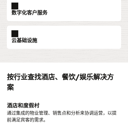
店、品牌和全企业的财务规划周期。
简化渠道管理，并将分销渠道直接连接到源，从
您可以从中为活动预订菜单和各种物品。通过创
Hospitality Integration Platform 公开的 API，激活
Customer Experience
订。
客服务的需求。
资源
了解人力资本管理
基于来自所有接触点的数据建立综合性宾客档
而尽可能提高客房收入。
新的抽屉式设计，您可以访问有关菜单和物品的
和管理各种类型的分销渠道。
了解宾客互动和商品销售解决方案套件
了解财务规划与分析
数字化客户服务
了解 Cloud Digital Assistant
了解付款
案，以提供卓越体验。
信息，同时保留所有相关活动信息，以供后续随
薪资管理
了解分销
了解渠道连接市场 (PDF)
预约观看演示
使用高度可配置的解决方案简化薪资支付方式。
时查看。
采购
忠诚度
了解客户体验
该解决方案与 Oracle Fusion Cloud Human Capital
简化多家供应商的采购，改善所有酒店的现金流
客户自助服务
通过忠诚度计划与客户建立更牢固的关系，更好
忠诚度
单一系统效率
了解“管理资源”屏幕
为宾客提供自助服务式工具，帮助他们更快地找
Management (HCM) 完全统一，可在全球范围内
管理、供应商选择、支出合规性和利润表现。
通过可定制、动态的忠诚度解决方案，吸引并留
在一个系统中管理费率、限制和库存，从而尽可
客户忠诚度
地了解客户。预测客户的需求和喜好，为他们提
云基础设施
到答案，让客服专注于处理更复杂的任务，同时
高效、合规地处理工资单，并适用于任何公司规
借助基于住宿时长、住宿次数、预订方式、消费
住宾客，加强您的品牌。统合您的所有酒店宾客
能提高效率。
供难忘的住宿体验。
资源
了解采购
降低成本。
模或员工类型。
等因素的积分计划，发掘、奖励和留住宾客。
数据，通过优惠和促销活动来回报宾客，从而提
传单：Oracle Hospitality OPERA Cloud Sales and
了解单一系统效率 (PDF)
了解宾客忠诚度
供更好的宾客体验。
Event Management (PDF)
Oracle Cloud Infrastructure (OCI)
场景计划
了解客户自助服务
了解 Oracle Payroll
了解客户忠诚度解决方案
通过在云中运行重要的系统，提高安全性和稳定
制定灵活的增长计划，确保在市场环境变化时保
增加收入并降低分销成本
数据表：OPERA Cloud Sales and Event
假日拥有权
了解宾客忠诚度
性。无论您是采用 Oracle SaaS 应用还是迁移本地
持正常运营。您还可以标记物业并引入新的特许
座席辅助服务
招聘和人才管理
通过一目了然地的方式查看和管理高盈利能力渠
Marketing
Oracle Hospitality OPERA Vacation Ownership
Management (PDF)
按行业查找酒店、餐饮/娱乐解决方
部署的工作负载，OCI 都能以更低的成本提供更高
为客服提供全面、统一的宾客视图和智能化工
掌控人才生命周期的每个阶段。通过端到端的人
与营销、销售和后台团队共享宾客数据，包括预
经营者。
道的绩效，并立即针对意外需求波动做出回应。
System Cloud Service 提供管理综合性物业的核心
资源
观看产品导览
的性能。
具，帮助他们快速找到答案，在全企业范围内开
才管理吸引合适人选，提高工作效，改善决策。
订、现场体验等各类信息，从而量身打造整个宾
了解 OPERA Cloud Central 如何实现数据和功能的
功能，包括公寓单元和酒店客房。
案
了解场景计划
了解如何增加收入并降低分销成本 (PDF)
展协作，更快地解决问题。
从寻源、招聘、入职、管理绩效、职业发展和继
客旅程，提升宾客体验。
集中化
了解 Oracle Cloud Infrastructure
了解度假所有权
任计划，所有工作都能在一个平台上完成。
资源
了解代理辅助服务
了解营销
酒店和度假村
阅读以了解面向 CFO 的情景规划入门工具包
隔离网络虚拟化
Post It
了解招聘和人才管理
在高度安全、合规的公有云环境中运行应用，通
(PDF)
通过集成的物业管理、销售点和分析来协调运营，以提
资源
营销活动管理
Post It 可满足未提供全方位餐饮服务的酒店的需
过客户隔离、内部威胁检测、端到端加密和自动
了解 Oracle Service
通过跨渠道的个性化数字营销，向宾客展现您对
前满足宾客的需求。
资源
求。
探索财务解决方案
威胁修复等功能，提供全栈保护。
了解有关 Oracle Cloud HCM 的分析师报告
他们喜好的了解