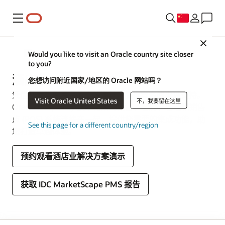
菜单
Close
Would you like to visit an Oracle country site closer
行业
to you?
酒店业
您想访问附近国家/地区的 Oracle 网站吗？
凭借从大堂到后台的高效运营，赢得宾客的忠诚支持。
Visit Oracle United States
不，我要留在这里
Oracle Hospitality 技术将活动销售、客房、管理和销售
点 (POS) 系统连接在一起，提供您需要的集成功能，助
See this page for a different country/region
您打造卓越体验。
预约观看酒店业解决方案演示
获取 IDC MarketScape PMS 报告