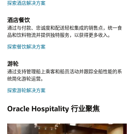
观看产品导览
探索酒店解决方案
探索有关财务解决方案的分析机构报告
了解 Post It
了解 Oracle HCM 产品导览
了解隔离网络虚拟化
了解营销活动管理解决方案
了解 Oracle Cloud ERP 产品导览
付款
酒店餐饮
Oracle Analytics Cloud
资源
为满足运营和顾客服务需求，Oracle Hospitality
在云中、内部部署中或通过混合模式，提供数据
数据表：OPERA Cloud Loyalty (PDF)
通过与付款、忠诚度和配送轻松集成的销售点，统一食
致力于提供多种付款解决方案，整合支持免接触
可视化、企业报告、场景建模和移动分析支持，
品和饮料物流并提供独特服务，以获得更多收入。
式酒店运营的先进技术，包括移动和自助服务终
可以分析整个企业的数据，从而做出更明智的预
端解决方案。
探索餐饮解决方案
测和业务决策。
了解付款
了解 Oracle Analytics Cloud
游轮
移动顾客体验
通过支持管理船上乘客和船员活动并跟踪全船性能的系
混合云策略
通过专为智能手机设计的 Web 应用程序，在符合
在全球的公有云区域中运行 OCI 服务。在您自己
统简化游轮运营。
条件的宾客抵达前 4 至 48 小时向其发送电子邮
的数据中心使用 OCI 云原生服务。在不失去控制
件，方便宾客提前开始注册登记过程。
探索游轮解决方案
的情况下将 VMware 迁移到云中。OCI 提供了更
高的灵活性，助您制定可满足 IT 目标的混合云战
了解移动宾客体验
略。
Oracle Hospitality 行业聚焦
资源
参加云 PMS 之旅
了解混合云
资源