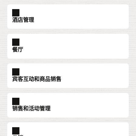
酒店管理
综合酒店管理系统 (PMS)
全方位管理酒店业务运营，包括提供优质的宾客
餐厅
体验。
了解综合酒店管理系统 (PMS)
酒店云端 POS 系统
助力整个餐饮团队增强宾客体验，同时通过新的
PMS 仪表盘
宾客互动和商品销售
菜单产品和促销活动保持敏捷性。
获取执行工作所需的所有关键信息的快照。
了解酒店云端 POS 系统
了解 PMS 仪表盘
到达前：eStandby 升级
在各种数字营销渠道中捕捉客户对优质房源、产
酒店 POS 硬件
宾客资料
销售和活动管理
品和服务的需求。通过简单易用的门户网站或直
依靠专为酒店餐厅设计的坚固、智能、时尚的
深入了解宾客的偏好，包括他们的沟通选择、消
接在 OPERA Cloud 中管理宾客请求。
POS 硬件。
费习惯和营销数据，以帮助提高忠诚度并提供卓
越的宾客服务。
区块
了解到达前：eStandby 升级
了解酒店 POS 硬件
提供小组详情概览，便于快速访问重要数据点，