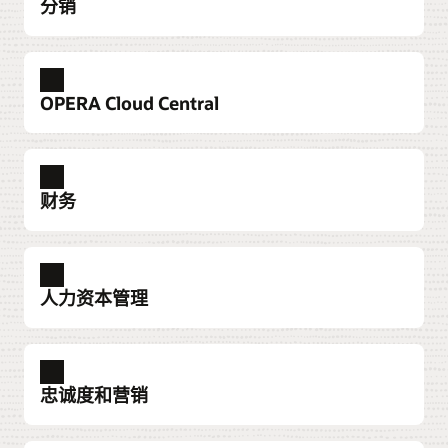
了解宾客资料
分销
例如日期、市场位置、已保留和已被客人选择的
到达前：eXpress 升级
企业菜单管理
客房晚数，以及相应的负责人。
为酒店宾客提供最后一分钟的优质房源确认服
利用 Oracle 的专业知识，提高单个地点或多个地
查订比
务，包括在第三方网站上预订的宾客。
点的菜单和价格更新的准确性和效率，并确保品
通过直观的可用房屏幕，您可以提供符合客人需
渠道管理
了解区块
借助连接到物业管理系统的单个系统，通过首选
牌标准的一致性。
求的价格，清楚地确定最佳价格、套餐和房型组
了解到达前：eXpress 升级
OPERA Cloud Central
渠道无缝管理库存。
合，从而最大限度地增加收入并将购物者转化为
活动
了解企业菜单管理
您可以通过一个屏幕了解所需的所有活动相关信
预订者。
移动入住手续办理：移动宾客体验
了解渠道管理 (PDF)
息：日期和开始时间、参与者、功能空间、重大
为宾客提供到达方案，同时缩短入住手续办理时
联系中心
厨房显示系统
了解“查订比”
呼叫中心员工可以简化预订流程，同时优化费率
活动和“不得更改”类活动的特殊指示符，以及当前
间，并优化员工配置需求。直接在移动入住手续
简化沟通和流程，提高工作效率，并管理来自餐
直连来源的分销
财务
和客房情况，为宾客住宿体验增添价值，并通过
账面收入。
单独简化渠道的激活和管理。
办理路径中嵌入产品与服务销售方案，从而不断
厅和移动平台的订单，以实现卓越的厨房绩效。
实时业务见解
全面了解宾客偏好来提供个性化服务。
提升收入。
利用专为酒店业打造的简单易用的解决方案，获
浏览活动
了解直连来源的分销 (PDF)
了解厨房显示系统
得从高级指标直至单笔交易的所有数据以及特定
财务管理
了解联系中心
了解移动入住手续办理：宾客移动体验
调整业务模式以把握新商机、提高预测准确性、
于酒店或集团范围的报告，从而帮助您做出明智
功能日志
费率管理
报告和分析
人力资本管理
掌控成本并高效报告结果。
您可以从中了解酒店内正在举办哪些活动、有关
利用人工智能和机器学习技术，在适当的时机返
的决策。
使用整合的仪表盘和报告，监视整个酒店的餐饮
集中销售工作
前台：入住时的商品销售
将实时数据转化为预留房和餐饮详细信息，提高
这些活动的详细信息、可供预订的空间以及同一
回合适的报价。
OPERA Cloud 是业内唯一嵌入 AI 的 PMS，可为
业务运营情况。
了解财务管理
了解实时业务见解
销售效率并帮助制定决策。
日期内有多少间空闲客房。
员工提供定制宾客体验所需的工具，而且不会延
人力资本管理
了解费率管理 (PDF)
了解报告和分析
您可以采用创新的工具来招聘、分配、培训和管
长办理入住手续的时间。
财务规划与分析
Cloud Digital Assistant
了解集中式销售
了解功能日记
忠诚度和营销
理人员，为酒店员工提供与品牌价值相符的卓越
在所有运营中整合财务数据，协调预算制定、预
OPERA Cloud Digital Assistant 可帮助用户执行日
渠道连接市场
付款
了解前台：入住时的商品销售 (PDF)
HR 服务。
测和盈利能力评估等关键任务。还能够缩短酒
酒店经营者和分销合作伙伴可以借助通过 Oracle
常任务和活动，例如房屋状态、客房管理和预
借助满足您需求的付款处理方案，满足运营和宾
分销
“管理资源”屏幕