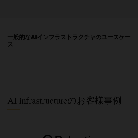
ン
ピ
ュ
ー
ト
ボ
一般的なAIインフラストラクチャのユースケー
ッ
ス
ク
ス
と
8
個
の
ス
ト
レ
AI infrastructureのお客様事例
ー
ジ
ボ
ッ
ク
ス
が