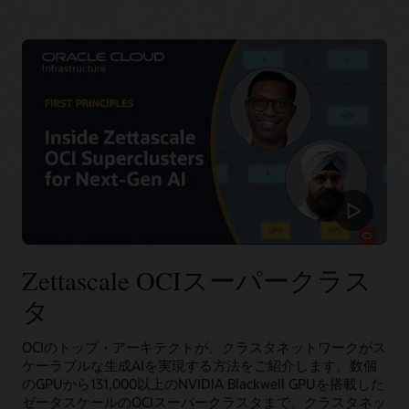
131,072 B200 GPU、65,536 H200 GPU、32,768 A100 GPU、
に
ンのスケーラビリティを備えたGPUインスタンスの大規模ク
ト・ファイルストレージにアクセスが可能です。主要なクラ
わ
16,384 H100 GPU、16,384 MI300X GPU、およびクラスタ当
は、
ラスタを作成できます。
ウド・プロバイダーの中で、OCIは最高容量の高いパフォーマ
たり3,840 L40S GPUまでスケールアップが可能です。
ず
32,000
ンス・ローカルNVMeストレージを提供しており、トレーニ
か
RDMA機能、ブロック・ストレージ、ネットワーク帯域幅に
ング実行中のチェックポイントをより頻繁に行うことで、障
個
1
追加料金を支払う必要はなく、最初の10TBのイグレスは無料
害からの復旧をより迅速に行うことができます。
の
つ
です。
NVIDIA
の
膨大なデータセットに対して、OCIはLustreとマウント・ター
A100
RDMAクラスタ・ネットワーキングの詳細
ゲットによる高パフォーマンスのファイル・ストレージを提
GPU
GPU
供します。BeeGFS、GlusterFS、WEKAを含むHPCファイルシ
を
RDMAクラスタ・ネットワークの導入
を
ステムは、パフォーマンスを損なうことなく大規模なAIトレ
搭
ーニングに利用できます。
搭
載
載
し
RDMAクラスタ・ネットワーキングの詳細
し
た
た
RDMAクラスタ・ネットワークの導入
も
ク
の
ラ
Zettascale OCIスーパークラス
で、
ス
最
タ
タ
大
用
構
の
成
OCIのトップ・アーキテクトが、クラスタネットワークがス
8
は
ケーラブルな生成AIを実現する方法をご紹介します。数個
個
RDMA
のGPUから131,000以上のNVIDIA Blackwell GPUを搭載した
の
ク
ゼータスケールのOCIスーパークラスタまで、クラスタネッ