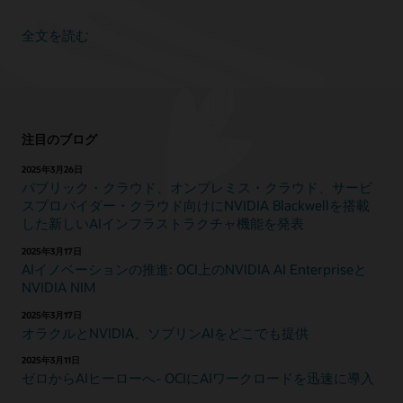
が
あ
全文を読む
り
ま
す。
そ
の
隣
注目のブログ
に
2025年3月26日
は、
パブリック・クラウド、オンプレミス・クラウド、サービ
64,000
スプロバイダー・クラウド向けにNVIDIA Blackwellを搭載
個
した新しいAIインフラストラクチャ機能を発表
の
NVIDIA
2025年3月17日
H200
AIイノベーションの推進: OCI上のNVIDIA AI Enterpriseと
GPU
NVIDIA NIM
用
の
2025年3月17日
オラクルとNVIDIA、ソブリンAIをどこでも提供
16
個
2025年3月11日
の
ゼロからAIヒーローへ- OCIにAIワークロードを迅速に導入
コ