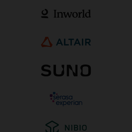
用
の
32
個
の
コ
ン
ピ
ュ
ー
ト
ボ
ッ
ク
ス
と
16
個
の
ス
ト
レ