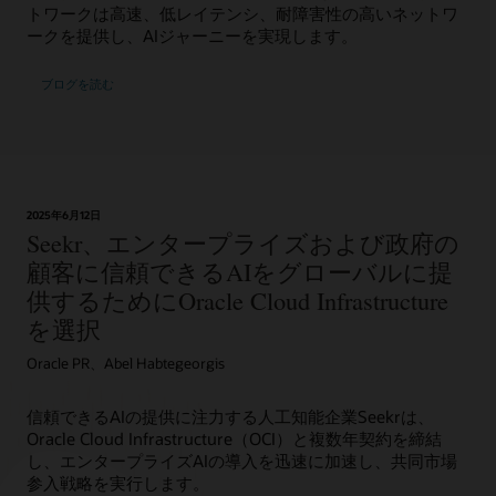
コ
ラ
トワークは高速、低レイテンシ、耐障害性の高いネットワ
ン
ス
ークを提供し、AIジャーニーを実現します。
ピ
タ
ュ
に
ブログを読む
ー
10
ト
万
ボ
以
ッ
上
ク
の
ス
GPU
2025年6月12日
と、
を
Seekr、エンタープライズおよび政府の
4
搭
顧客に信頼できるAIをグローバルに提
個
載
の
供するためにOracle Cloud Infrastructure
し
ス
た
を選択
ト
も
レ
Oracle PR、Abel Habtegeorgis
の
ー
で
ジ
す。
信頼できるAIの提供に注力する人工知能企業Seekrは、
ボ
Oracle Cloud Infrastructure（OCI）と複数年契約を締結
ッ
し、エンタープライズAIの導入を迅速に加速し、共同市場
ク
参入戦略を実行します。
ス