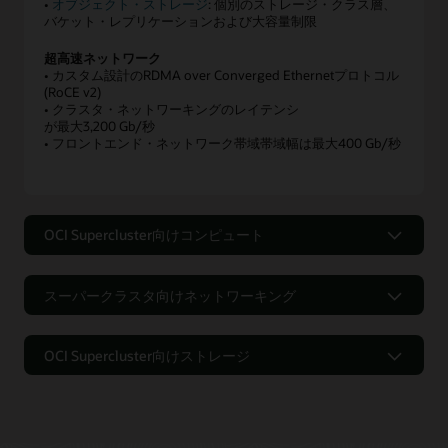
•
オブジェクト・ストレージ
: 個別のストレージ・クラス層、
複
と、
バケット・レプリケーションおよび大容量制限
数
2
の
個
超高速ネットワーク
製
• カスタム設計のRDMA over Converged Ethernetプロトコル
の
品
(RoCE v2)
ス
を
• クラスタ・ネットワーキングのレイテンシ
ト
示
が最大3,200 Gb/秒
レ
• フロントエンド・ネットワーク帯域帯域幅は最大400 Gb/秒
し
ー
て
ジ
い
ボ
ま
ッ
す。
OCI Supercluster向けコンピュート
ク
最
ス
OCI Supercluster向けコンピュート
小
が
構
スーパークラスタ向けネットワーキング
あ
成
り
スーパークラスタ向けネットワーキン
は
NVIDIA GB200 NVL72、NVIDIA B200、NVIDIA H200、AMD
ま
グ
仮
MI300X、NVIDIA L40S、NVIDIA H100、およびNVIDIA A100
OCI Supercluster向けストレージ
す。
GPUを実装したOCIベアメタル・インスタンスにより、ディー
想
そ
プラーニング、対話型AI、生成AIなどのユースケース用に大
OCI Supercluster向けストレージ
マ
RDMA over Converged Ethernet v2を実装したNVIDIA
の
規模AIモデルを実行できます。
シ
ConnectXネットワーク・インターフェイス・カードによる高
右
速RDMAクラスタ・ネットワーキングにより、オンプレミス
ン
お客様はOCI Superclusterを介して、ペタバイト・スケール・
OCI Superclusterでは、100,000を超えるGB200 Superchips、
側
と同じ超低レイテンシ・ネットワーキングとアプリケーショ
コンピューティング向けのローカル・ブロック・オブジェク
に