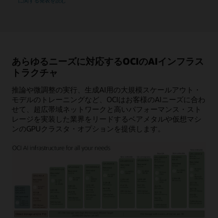
ト
に関する発表を読む
Supercluster
レ
ー
ジ
を
表
す
あらゆるニーズに対応するOCIのAIインフラス
ボ
トラクチャ
ッ
ク
推論や微調整の実行、生成AI用の大規模スケールアウト・
ス
モデルのトレーニングなど、OCIはお客様のAIニーズに合わ
が、
せて、超広帯域ネットワークと高いパフォーマンス・スト
ク
レージを実装した業界をリードするベアメタルや仮想マシ
ラ
ンのGPUクラスタ・オプションを提供します。
ス
タ・
ネ
ッ
ト
ワ
ー
ク
の