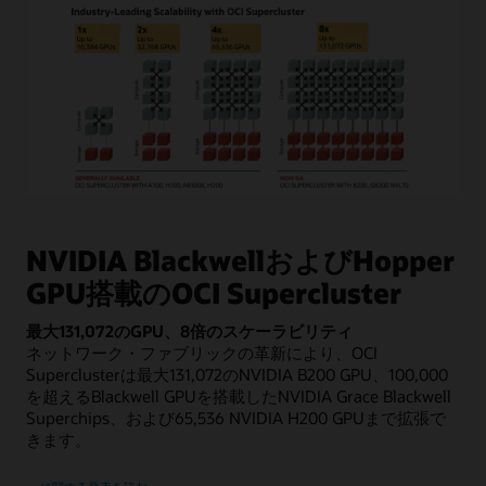
こ
の
図
NVIDIA BlackwellおよびHopper
で
GPU搭載のOCI Supercluster
は、
コ
最大131,072のGPU、8倍のスケーラビリティ
ン
ネットワーク・ファブリックの革新により、OCI
ピ
Superclusterは最大131,072のNVIDIA B200 GPU、100,000
ュ
を超えるBlackwell GPUを搭載したNVIDIA Grace Blackwell
ー
Superchips、および65,536 NVIDIA H200 GPUまで拡張で
ト
きます。
と
ス
OCI