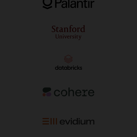
あ
り
ま
す。
最
後
に、
右
端
に
は、
128,000
個
の
NVIDIA
Blackwell
お
よ
び
Grace
Blackwell
GPU