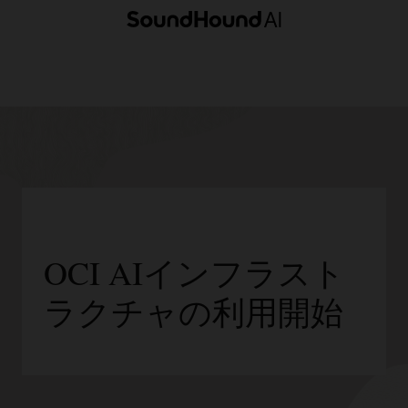
る
16,000
個
の
GPU
か
ら
右
端
の
最
大
構
成
OCI AIインフラスト
で
あ
ラクチャの利用開始
る
128,000
個
の
GPU
ま