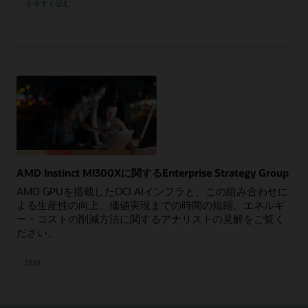
を今すぐ読む
活
用
の
最
前
線:
今
す
ぐ
チ
ェ
ッ
ク
す
べ
き
10
の
最
AMD Instinct MI300Xに関するEnterprise Strategy Group
新
イ
AMD GPUを搭載したOCI AIインフラと、この組み合わせに
ノ
ベ
よる生産性の向上、価値実現までの時間の短縮、エネルギ
ー
ー・コストの削減方法に関するアナリストの見解をご覧く
シ
ョ
ださい。
ン
（eBook）
詳細