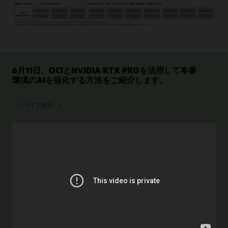
線
で
結
画
ば
像
れ
は、
て
左
い
6月11日、OCIとNVIDIA RTX PROを活用して本番
下
ま
環境のAIを強化する方法をご紹介します。
か
す。
ら
左
OCIおよびNVIDIA RTX PRO 6000 GPUセッション
始
に今すぐ登録
）
端
ま
に
り、
は、
最
16,000
小
個
構
大規模AIトレーニングのため
の
成
NVIDIA
のOCIクラスタの詳細
か
H100
ら
GPU
徐々
を
に
搭
中
概要
載
規