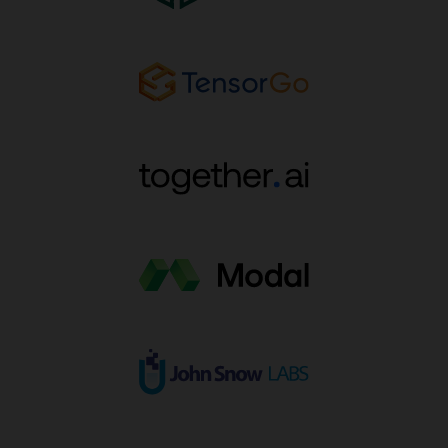
ー
ジ
ボ
ッ
ク
ス
が
あ
り
ま
す。
こ
れ
は、
左
端
の
最
小
構
成
で
あ