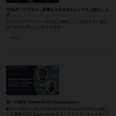
2026年にビジネスへ影響を与えるAIトレンドをご紹介しま
す
このウェビナーシリーズでは、組織としてどのように備え
るべきかを学ぶことができます。
2026
予約する
年
に
ビ
ジ
ネ
ス
へ
影
響
を
与
え
る
AI
ト
レ
ン
ド
の
第一の原則: Zettascale OCI Superclusters
ご
紹
数台のGPUから131,072個のNVIDIA Blackwell GPUを搭載し
介
た大規模なOCI Superclusterまで、クラスタ・ネットワーク