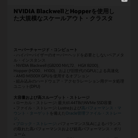
し
模、
た
NVIDIA BlackwellとHopperを使用し
大
最
規
た大規模なスケールアウト・クラスタ
小
模
ク
構
ラ
成
ス
へ
タ
と
スーパーチャージド・コンピュート
用
進
- ハイパーバイザーのオーバーヘッドを必要としないベアメタ
の
む
ル・インスタンス
4
- NVIDIA Blackwell (GB200 NVL72、HGX B200)、
AI
個
Hopper (H200、H100)、および旧世代のGPUによる高速化
イ
の
- AMD MI300X GPUを使用するオプション
ン
- 組み込みのハードウェア・アクセラレーション用データ処理
コ
フ
ユニット(DPU)
ン
ラ
ピ
ス
大容量および高スループット・ストレージ
ュ
• ローカル・ストレージ: 最大61.44TBのNVMe SSD容量
ト
ー
• ファイル・ストレージ: Lustreおよび
高パフォーマンス・マ
ラ
ト
ウント・ターゲット
を備えた
Oracle管理ファイル・ストレー
ク
ボ
ジ
。
チ
•
ブロック・ストレージ
: パフォーマンスSLAによるバランス
ッ
ャ
の取れた高パフォーマンスおよび超高パフォーマンス・ボリ
ク
の
ューム
ス