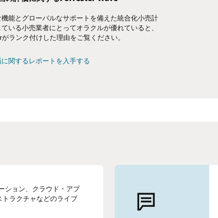
な機能とグローバルなサポートを備えた統合化小売計
ルまたはハイブリッドPOSアプローチへの移行を計画す
本格始動が間近に迫り、スマートフォン関連の費用が増
している小売業者にとってオラクルが優れていると、
最も重要な考慮事項をご確認ください。
中、通信事業者は顧客に手頃な価格と柔軟性を提供す
esterがランク付けした理由をご覧ください。
を模索しています。
POSガイドブック（PDF）を入手する
画に関するレポートを入手する
Financial Services Lending and Leasing（PDF）の詳細
リューション、クラウド・アプ
ストラクチャなどのライブ