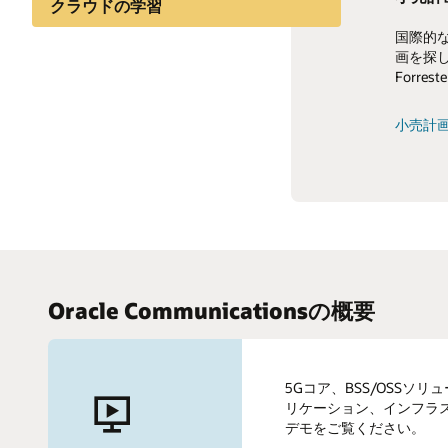
クラウドの学習
国際的
モバイ
5Gの
業界のインサイト
画を探
る際の
加する
Forr
る方法
ナレッジ共有
モバイル
小売計
Oracle 
Oracle Communicationsの概要
5Gコア、BSS/OSSソ
リケーション、インフラ
デモをご覧ください。