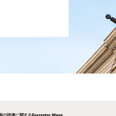
す
の評価に関するForrester Wave
ル小売のPOS戦略の組み立て
話ファイナンスのレンディングとリース