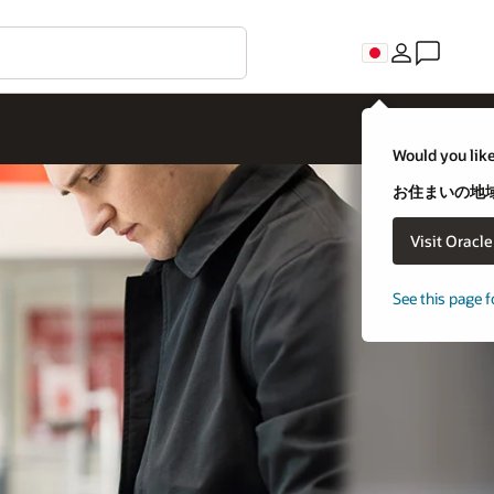
Would you like
お住まいの地域
Visit Oracl
See this page f