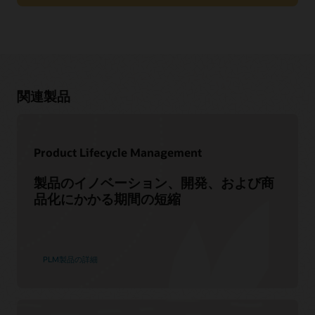
製造とは？
スマート・マニュファクチャリング
動画
関連製品
Oracle Industry Lab - Smart Manufacturingの動作
（3:51）
Product Lifecycle Management
仲間が集まるコミュニティに参加する
製品のイノベーション、開発、および商
品化にかかる期間の短縮
Cloud Customer Connectはオラクルの主要なオンライン・ク
ラウド・コミュニティです。20万人以上のメンバーで、ピア
Cloud SCM のスキルを高める
ツーピアでのコラボレーションや、ベストプラクティス、製
品の最新情報、フィードバックの共有を促進することを目的
Oracle Universityは、組織の成功実現に役立つ無償のトレーニ
としています。
ングと認定資格を提供します。すべてが希望する形式で提供
PLM製品の詳細
されます。
今すぐ参加する
Cloud SCMのトレーニングと認定資格
Oracle Guided Learning