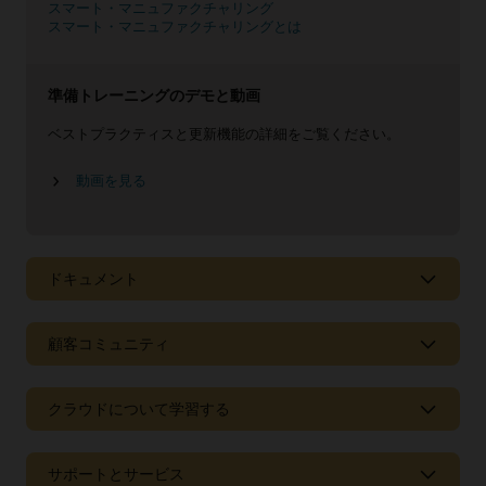
スマート・マニュファクチャリング
スマート・マニュファクチャリングとは
準備トレーニングのデモと動画
ベストプラクティスと更新機能の詳細をご覧ください。
動画を見る
ドキュメント
データシート
顧客コミュニティ
Oracle Cloud Manufacturing（PDF）
Oracle Cloud Quality Management（PDF）
クラウドについて学習する
トレンド
サポートとサービス
eBook: 工業製造業界の視点