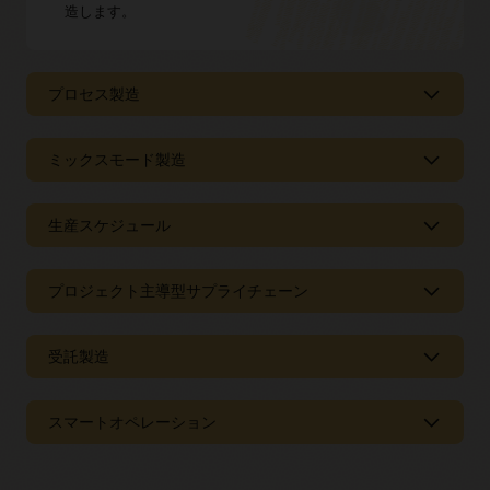
造します。
プロセス製造
プロセス製造
ミックスモード製造
レシピ管理
ミックスモード製造
生産スケジュール
生産プロセスを合理化します。レシピを視覚的に定義し
て、副産物と副産物を含むバッチを作成します。
生産実行の柔軟性
バッチ実行
生産スケジュール
プロジェクト主導型サプライチェーン
見込生産、受注生産、受注構成、エンジニアリング生
工場をデジタル化します。オラクルの最高クラスの機能
産、またはプロジェクトに基づいて生産を実行します。
を活用し、副産物や副産物を含むバッチを完成させま
実行可能で質の高いスケジュールを作成
す。
作業方法による差別化
プロジェクト主導型サプライチェーン
受託製造
リアルタイムのリソース可用性と作業指示を使用して、
バルク処理にプロセス型生産を使用し、パッケージング
現在の資材、容量、カレンダの制約を考慮した実行可能
コスト管理
にショップ型生産を使用するなど、生産の各段階に最適
なスケジュールを作成します。ファクトリのスループッ
複数のプロジェクトにサービスを提供
バッチ製造コストとプラントごとの差異を効果的にモニ
な方法を決定します。
トを増やすとともに、仕掛品在庫や無駄を削減して迅速
受託製造
スマートオペレーション
サプライチェーン業務をセグメント化して、プラント内
ターし、コスト差異の根本原因を特定します。
化を実現します。
の共通のリソース・セットから複数のプロジェクトにサ
一貫したプロセス
ービスを提供します。
クラウドでのプロセス製造に関するツアーを見る
柔軟な生産
切り替えを最適化し、ダウンタイムを最小化
同じディスパッチ・リスト、生産レポート、および品質
製造向けのスマートオペレーション