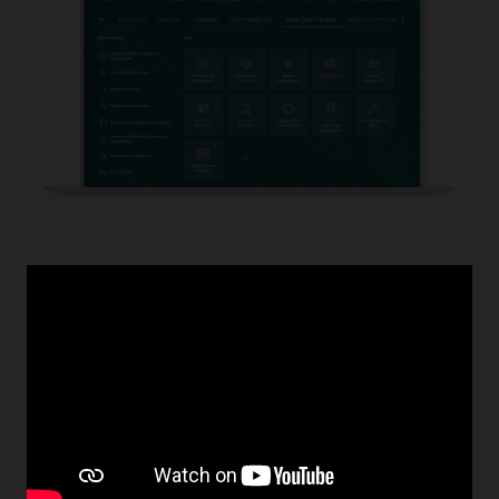
previous
next
1
/
12
slide
slide
混乱のないオペレーションを
推進
Oracle Fusion Cloud Supply Chain Executionは、原価計
Or
算、在庫管理、製造、保守、品質管理をひとつのインテリ
品
ジェントなプラットフォームに統合します。資材の取り扱
自
いから品質管理まで、Oracleは高い精度と迅速さ、そして
に