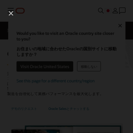
メニュー
Close
業界別SCM
最新情報
ビジネス・インサイト
Would you like to visit an Oracle country site closer
to you?
お住まいの地域に合わせたOracleの国別サイトに移動
Oracle Manufacturing
しますか？
Visit Oracle United States
移動しない
貴社の
製造
アプリケーションは、生産効率と品質を向上させながら
コストを削減できていますか？Oracle Fusion Cloud Manufacturing
See this page for a different country/region
は、AI搭載のインテリジェントでコネクテッドかつ自動化された
Smart Operationsソリューションにより、グローバルな混合モード
製造を合理化して業務パフォーマンスを最大化します。
デモのリクエスト
Oracle Salesとチャットする