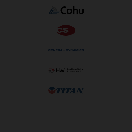
機械の停止、労働力の不足、資材の遅延、および注文の
て、規制へのコンプライアンスを維持します。
優先順位の変更に対処します。製造現場での即時実行の
ために、調整されたスケジュールを必要に応じて稼働時
間中にリリースします。
製造現場を積極的に監視
切り替え時間、リソース使用率、遅延注文に関するイン
サイトを提供するインタラクティブな分析を使用して、
工場のスケジュールの状況を一目で評価できます。