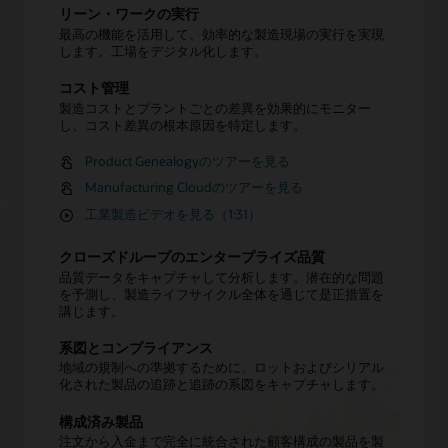
リーン・ワークの実行
最高の機能を活用して、効率的な製造現場の実行を実現
します。工場をデジタル化します。
コスト管理
製造コストとプラントごとの差異を効果的にモニター
し、コスト差異の根本原因を特定します。
Product Genealogyのツアーを見る
Manufacturing Cloudのツアーを見る
工業製造ビデオを見る（1:31）
クローズドループのエンタープライズ品質
品質データをキャプチャして分析します。潜在的な問題
を予測し、製造ライフサイクル全体を通じて是正措置を
講じます。
系図とコンプライアンス
地域の規制への準拠するために、ロットおよびシリアル
化された製品の追跡と追跡の系図をキャプチャします。
構成済み製品
注文から入金まで完全に統合された顧客構成の製品を製