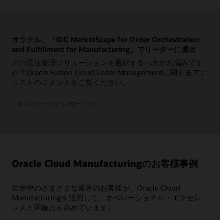
プラントの内部および外部の能力に基づいて、1つまたは
検査を共有して、一貫した製造現場の経験を実現しま
クラウドでの品質管理に関するツアーを見る
業界の特性に基づいて作業指示をグループ化し、切り替
プロジェクトごとの実行
複数の作業指示操作、アセンブリ、またはサブアセンブ
す。
えとアイドル時間を最小限に抑えることで、スループッ
特定のプロジェクトによるOrder Management、調達、
Industry Week：CPG（消費財）製造で競争力を高め
リを外部委託します。
オペレーター向けワークベンチ
トと資産使用率を向上させます。
材料、製造、およびサービスを管理します。
るための10のベストプラクティス（PDF）
ソリューション概要：オラクルのミックスモード製
直感的なデジタル・ワークベンチを通じて、製造作業を
サプライヤーとのコラボレーション
造（PDF）
製造現場のボトルネックを解決
データシート: Oracle Fusion Cloud Quality
完了するために必要なステップごとのガイド付き指示や
オラクル、「IDC MarketScape for Order Orchestration
プロジェクト別のコスト
サプライヤー・ポータルを使用して、委託製造プロセス
Management（PDF）
その他の情報を提供し、オペレーターを強化します。
必要な属性シーケンスを使用して作業指示操作をスケジ
and Fulfillment for Manufacturing」でリーダーに選出
Industry Weekのリサーチ・レポート：テクノロジ
適切な材料、リソース、およびコストが適切なプロジェ
を合理化します。業界標準のプロトコルを使用してサプ
ュールし、生産ラインの効率を最大化します。作業指示
ーと戦略の適切な組み合わせによりCPGメーカーが
クトに割り当てられていることを確認します。
どの受注管理ソリューションを選択するべきかお悩みです
ライヤーとコラボレーションします。
製造監督者向けワークベンチ
操作がリソースにどのように割り当てられるかを視覚化
トップに立つ方法
クローズドループ品質
か？Oracle Fusion Cloud Order Managementに関するアナ
し、代替リソースにオフロードすることでボトルネック
リアルタイムの可視性により、監督者はシフトの効率性
品質データをキャプチャして分析します。潜在的な問題
ソリューション概要：クラウドにおけるオラクルの
オンデマンド・ウェブキャスト：調査結果 - トップ
委託資材
を減らします。
リストのコメントをご覧ください。
を監視し、業務パフォーマンスを妨げる問題を解決する
を予測し、製造ライフサイクル全体を通じて是正措置を
プロジェクト主導サプライチェーン（PDF）
CPGメーカーが成功のための戦略を明らかに
金銭的責任の可視性を失うことなく、材料を購入し、そ
ためのデータ主導の意思決定を行うことができます。
講じます。
れを契約製造業者に委託します。
Product Schedulingのツアーを見る
オラクルのプロジェクト主導サプライチェーンのツ
IDCレポートをダウンロードする
コスト管理
アーに参加
Smart Operations製品の詳細
系図
ソリューションの概要を読む（PDF）
受託製造コラボレーションのツアーに参加
製造コストとプラントごとの差異を効果的にモニター
地域の規制への準拠するために、ロットおよびシリアル
Supply Planning製品の詳細
し、コスト差異の根本原因を特定します。
顧客による差別化
化された製品の追跡と追跡の系図をキャプチャします。
接続された機器
多層の可視性
取引固有のR&Dまたはサービスを含む製品の製造と購
接続された機器からのルールベースの機械イベントに基
クローズドループ品質
スケジュール変更の影響をシミュレート
コンプライアンス
社内外のすべての製造サイトでステータスを計画、実
入。
づいて、ビジネス・プロセスを自動化します。リアルタ
品質データをキャプチャして分析します。潜在的な問題
行、表示し、品質とコストを管理できるようにします。
視覚的なガント・チャートで、スケジュールを簡単に検
イムの運用データをビジネス・データやデジタル・テク
適正製造基準（GMP）の重要なポイントで電子記録と署
Oracle Cloud Manufacturingのお客様事例
を予測し、製造ライフサイクル全体を通じて是正措置を
査し、生産上の問題を分析できます。必要に応じて、ド
プロジェクトベースの請求
ノロジーと組み合わせて、実行に関する意思決定やプロ
名を取得することにより、規制に準拠します。
講じます。
ラッグ・アンド・ドロップ操作で調整し、ディスパッ
組織化されたプロセス
セスを導きます。
Oracle Project Portfolio Managementでプロジェクトの
チ・リストを編集します。迅速なインライン・シミュレ
商品の移動と金融取引を調整して、資材とビルド・サー
支出を取得し、プロジェクト契約ルールに基づいて請求
世界中のさまざまな業界のお客様が、Oracle Cloud
系図とコンプライアンス
ーションとwhat-if分析を実行して問題を解決します。
AI搭載プラットフォーム
ビスを売買します。
します。
Manufacturingを活用して、オペレーショナル・エクセレ
地域の規制への準拠を維持するために、ロットおよびシ
AI を使用してオペレーターのシフトノートや生産シフト
計画外のダウンタイムの影響を最小化
ンスと回復力を高めています。
リアル化された製品の追跡と追跡の系図をキャプチャし
系図、品質、およびコンプライアンス
レポート、サマリーを生成し、付加価値のない作業に費
ます。
スケジュールを動的に実行および修正して、予期しない
やす時間を削減します。
追跡のための系図をキャプチャし、データ品質を管理し