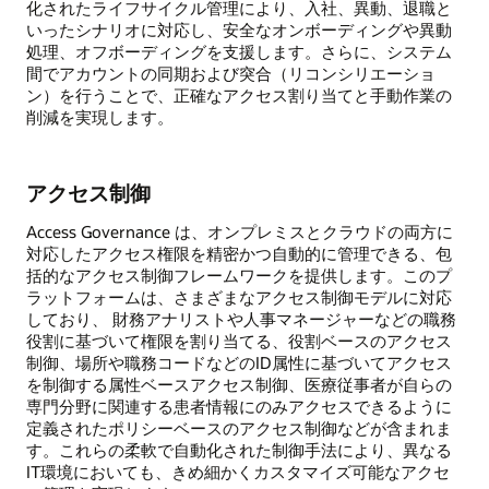
化されたライフサイクル管理により、入社、異動、退職と
いったシナリオに対応し、安全なオンボーディングや異動
処理、オフボーディングを支援します。さらに、システム
間でアカウントの同期および突合（リコンシリエーショ
ン）を行うことで、正確なアクセス割り当てと手動作業の
削減を実現します。
アクセス制御
Access Governance は、オンプレミスとクラウドの両方に
対応したアクセス権限を精密かつ自動的に管理できる、包
括的なアクセス制御フレームワークを提供します。このプ
ラットフォームは、さまざまなアクセス制御モデルに対応
しており、 財務アナリストや人事マネージャーなどの職務
役割に基づいて権限を割り当てる、役割ベースのアクセス
制御、場所や職務コードなどのID属性に基づいてアクセス
を制御する属性ベースアクセス制御、医療従事者が自らの
専門分野に関連する患者情報にのみアクセスできるように
定義されたポリシーベースのアクセス制御などが含まれま
す。これらの柔軟で自動化された制御手法により、異なる
IT環境においても、きめ細かくカスタマイズ可能なアクセ