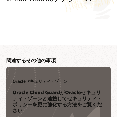
関連するその他の事項
Oracleセキュリティ・ゾーン
Oracle Cloud GuardがOracleセキュリ
ティ・ゾーンと連携してセキュリティ・
ポリシーを更に強化する方法をご覧くだ
さい
仲間のコミュニティに参加する
Oracle Cloud Securityのスキルを磨く