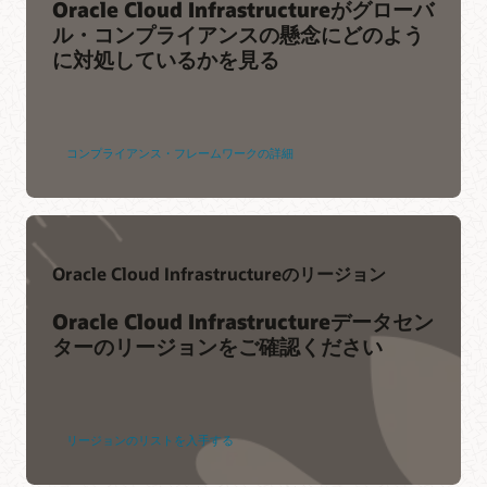
Oracle Cloud Infrastructureがグローバ
キュリティ・アーキテクチャ（PDF）
ル・コンプライアンスの懸念にどのよう
技術概要: Oracle Cloud Guardの概要（PDF）
に対処しているかを見る
コンプライアンス・フレームワークの詳細
Oracle Cloud Infrastructureのリージョン
Oracle Cloud Infrastructureデータセン
ターのリージョンをご確認ください
リージョンのリストを入手する