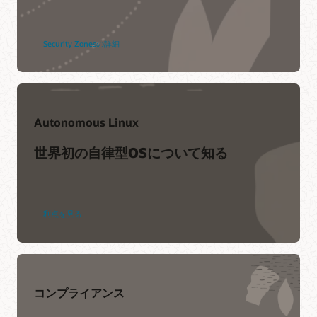
Cloud Customer Connectは、オラクルの主要なオンライン・
クラウド・コミュニティです。20万人以上のメンバーが参加
Oracle Universityは、成功を確実にするトレーニングと認定資
するこのコミュニティでは、ピアツーピアのコラボレーショ
格を提供します。すべて選択方式でご利用いただけます。
ンや、ベストプラクティス、製品のアップデート、フィード
Security Zonesの詳細
バックの共有を目的としています。
詳細
Oracle Cloud Guardの概要
いますぐ参加する
Oracle Cloud Guardの最新のドキュメントを入手してくださ
い。
ビデオ: Oracle Cloud GuardとSecurity Zones
Autonomous Linux
詳細
Oracle Cloud GuardとOracleのクラウド・セキュリティ体制
管理へのアプローチの詳細については、Oracle Cloud
世界初の自律型OSについて知る
Infrastructureをご覧ください。
その他の情報
ビデオを見る (1:43)
よくある質問
利点を見る
その他の情報
eBook：ゼロトラストで実現する最大のレジリエンス
eBook: クラウドのライフサイクル全体を通じてデータを
コンプライアンス
安全に保つ
テクニカル・レポート: Oracle Cloud Infrastructureのセ