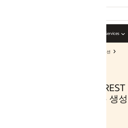
Services
AI Infrastructure
ISV
솔루션
루션
EST Data
봇 생성