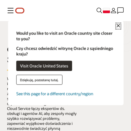
Menu
Close
Would you like to visit an Oracle country site closer
to you?
Oracle Fusion Cloud
Czy chcesz odwiedzić witrynę Oracle z sąsiedniego
kraju?
Service
Visit Oracle United States
Wyjątkowa obsługa łączy każdą
Dziękuję, pozostanę tutaj.
interakcję między firmą a jej klientami —
niezależnie od tego, czy odbywa się ona
See this page for a different country/region
za pośrednictwem cyfrowej
samoobsługi, centrum kontaktowego
czy serwisu terenowego. Oracle Fusion
Cloud Service łączy ekspertów ds.
obsługi i agentów AI, aby zespoły mogły
szybko rozwiązywać problemy,
zapewniać wyjątkowe doświadczenia i
niezawodnie świadczyć płynną