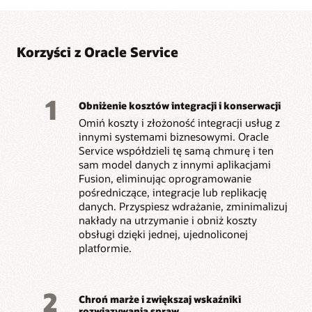
Dowiedz się więcej o Oracle Fusion Field Service
Korzyści z Oracle Service
1
Obniżenie kosztów integracji i konserwacji
Omiń koszty i złożoność integracji usług z
innymi systemami biznesowymi. Oracle
Service współdzieli tę samą chmurę i ten
sam model danych z innymi aplikacjami
Fusion, eliminując oprogramowanie
pośredniczące, integracje lub replikację
danych. Przyspiesz wdrażanie, zminimalizuj
nakłady na utrzymanie i obniż koszty
obsługi dzięki jednej, ujednoliconej
platformie.
2
Chroń marże i zwiększaj wskaźniki
rozwiązywania spraw