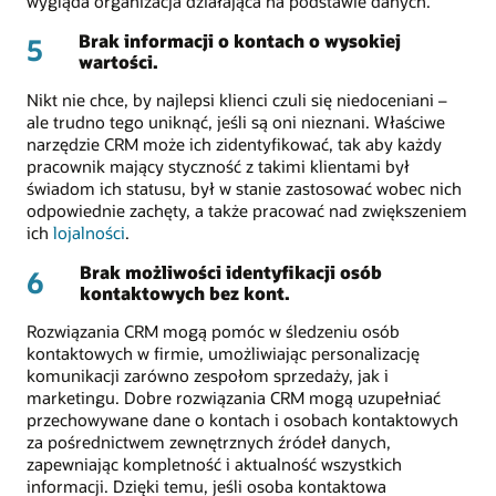
wygląda organizacja działająca na podstawie danych.
Brak informacji o kontach o wysokiej
5
wartości.
Nikt nie chce, by najlepsi klienci czuli się niedoceniani –
ale trudno tego uniknąć, jeśli są oni nieznani. Właściwe
narzędzie CRM może ich zidentyfikować, tak aby każdy
pracownik mający styczność z takimi klientami był
świadom ich statusu, był w stanie zastosować wobec nich
odpowiednie zachęty, a także pracować nad zwiększeniem
ich
lojalności
.
Brak możliwości identyfikacji osób
6
kontaktowych bez kont.
Rozwiązania CRM mogą pomóc w śledzeniu osób
kontaktowych w firmie, umożliwiając personalizację
komunikacji zarówno zespołom sprzedaży, jak i
marketingu. Dobre rozwiązania CRM mogą uzupełniać
przechowywane dane o kontach i osobach kontaktowych
za pośrednictwem zewnętrznych źródeł danych,
zapewniając kompletność i aktualność wszystkich
informacji. Dzięki temu, jeśli osoba kontaktowa