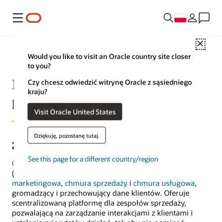
Menu
Close
Would you like to visit an Oracle country site closer
to you?
Dlaczego systemy CRM są
Czy chcesz odwiedzić witrynę Oracle z sąsiedniego
kraju?
potrzebne
Visit Oracle United States
Dziękuję, pozostanę tutaj.
Znaczenie systemu CRM dla sprzedaży
See this page for a different country/region
Oprogramowanie CRM
to zintegrowany pakiet aplikacji
(zazwyczaj) chmurowych, takich jak
chmura
marketingowa
,
chmura sprzedaży
i
chmura usługowa
,
gromadzący i przechowujący dane klientów. Oferuje
scentralizowaną platformę dla zespołów sprzedaży,
pozwalającą na zarządzanie interakcjami z klientami i