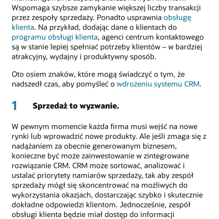
Wspomaga szybsze zamykanie większej liczby transakcji
przez zespoły sprzedaży. Ponadto usprawnia
obsługę
klienta
. Na przykład, dodając dane o klientach do
programu obsługi klienta
, agenci centrum kontaktowego
są w stanie lepiej spełniać potrzeby klientów – w bardziej
atrakcyjny, wydajny i produktywny sposób.
Oto osiem znaków, które mogą świadczyć o tym, że
nadszedł czas, aby pomyśleć o
wdrożeniu systemu CRM
.
1
Sprzedaż to wyzwanie.
W pewnym momencie każda firma musi wejść na nowe
rynki lub wprowadzić nowe produkty. Ale jeśli zmaga się z
nadążaniem za obecnie generowanym biznesem,
konieczne być może zainwestowanie w zintegrowane
rozwiązanie CRM. CRM może sortować, analizować i
ustalać priorytety namiarów sprzedaży, tak aby zespół
sprzedaży mógł się skoncentrować na możliwych do
wykorzystania okazjach, dostarczając szybko i skutecznie
dokładne odpowiedzi klientom. Jednocześnie, zespół
obsługi klienta będzie miał dostęp do informacji