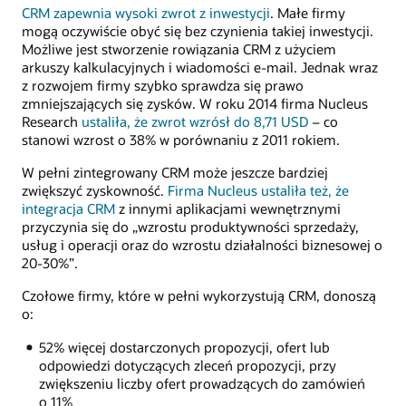
CRM zapewnia wysoki zwrot z inwestycji
. Małe firmy
mogą oczywiście obyć się bez czynienia takiej inwestycji.
Możliwe jest stworzenie rowiązania CRM z użyciem
arkuszy kalkulacyjnych i wiadomości e-mail. Jednak wraz
z rozwojem firmy szybko sprawdza się prawo
zmniejszających się zysków. W roku 2014 firma Nucleus
Research
ustaliła, że zwrot wzrósł do 8,71 USD
– co
stanowi wzrost o 38% w porównaniu z 2011 rokiem.
W pełni zintegrowany CRM może jeszcze bardziej
zwiększyć zyskowność.
Firma Nucleus ustaliła też, że
integracja CRM
z innymi aplikacjami wewnętrznymi
przyczynia się do „wzrostu produktywności sprzedaży,
usług i operacji oraz do wzrostu działalności biznesowej o
20-30%”.
Czołowe firmy, które w pełni wykorzystują CRM, donoszą
o:
52% więcej dostarczonych propozycji, ofert lub
odpowiedzi dotyczących zleceń propozycji, przy
zwiększeniu liczby ofert prowadzących do zamówień
o 11%