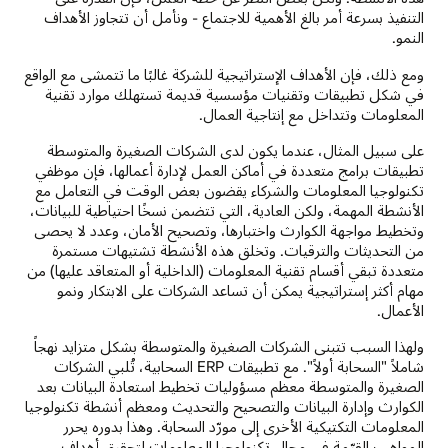
التنفيذ بسرعة أمر بالغ الأهمية للاجتماع - ونأمل أن تتجاوز الأهداف
النمو.
ومع ذلك، فإن الأهداف الإستراتيجية للشركة غالبًا ما تتمشى مع الواقع
في شكل تطبيقات وتقنيات مؤسسية قديمة تستهلك موارد تقنية
المعلومات وتتداخل مع إنتاجية العمال.
على سبيل المثال، عندما يكون لدى الشركات الصغيرة والمتوسطة
تطبيقات برامج متعددة في أماكن العمل لإدارة أعمالها، فإن موظفي
تكنولوجيا المعلومات والشركاء يقضون بعض الوقت في التعامل مع
الأنشطة المهمة، ولكن العادية، التي تتضمن نسخًا احتياطية للبيانات،
وتخطيط مواجهة الكوارث واختبارها، وتصحيح الأمان، وعدد لا يحصى
من التحديثات والترقيات. وتخلق هذه الأنشطة تشتيهات مستمرة
متعددة تبقي أقسام تقنية المعلومات (الداخلية أو المتعاقد عليها) من
مهام أكثر إستراتيجية يمكن أن تساعد الشركات على الابتكار ونمو
الأعمال.
ولهذا السبب تتبنى الشركات الصغيرة والمتوسطة بشكل متزايد نهجاً
شاملاً "السحابة أولاً". مع تطبيقات ERP السحابية، تُلبي الشركات
الصغيرة والمتوسطة معظم مسؤوليات تخطيط استعادة البيانات بعد
الكوارث وإدارة البيانات والتصحيح والتحديث ومعظم أنشطة تكنولوجيا
المعلومات التكتيكية الأخرى إلى مورّد السحابة. وهذا بدوره يحرر
المواهب القيّمة في مجال تكنولوجيا المعلومات لتحقيق أهداف