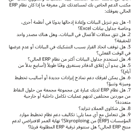
مكتب الدعم الخاص بك لمساعدتك على معرفة ما إذا كان نظام ERP
الحالي يعوقك:
1- هل يتم تنزيل البيانات وإعادة إدخالها يدويًا في أنظمة أخرى،
وخاصة جداول بيانات Excel؟
2. هل تثق مجالات الأعمال في البيانات، وهل هناك مصدر واحد
للحقيقة؟
3. هل توقف اتخاذ القرار بسبب التشكيك في البيانات أو عدم عرضها
في الوقت الفعلي؟
4. هل تستخدم جداول البيانات أكثر من نظام ERP الحالي؟
5. هل يبدو أن إغلاق الدفاتر يستغرق وقتًا طويلاً (أسابيع بدلاً من
أيام)؟
6. هل يمكن لفرقك دعم نماذج إيرادات جديدة أو أساليب تخطيط
وميزنة وتنبؤ؟
7. هل نظام ERP لديك عبارة عن مجموعة مجمعة من حلول النقاط
من موردين مختلفين لديهم عمليات تكامل داخلية أو خارجية
متعددة؟
8. هل شكاوى العملاء تتزايد؟
9. هل تتعامل مع أي مما يلي: تكاليف دعم نظام تخطيط موارد
المؤسسات (ERP) من Skyroploing؟ نهاية العمر الافتراضي لدعم
منتج ERP الحالي؟ هل ستتوفر ترقية ERP المطلوبة قريبًا؟