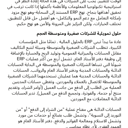
الوقت للتغيير. يجب على الشركات في هذه الحالة إعادة النظر في
استراتيجية تكنولوجيا المعلومات والأنظمة بأكملها إذا كانت ترغب في
تحقيق أهدافها بنجاح. نهج ERP المستند إلى السحابة-وهو نهج مزود
بإمكانه التعامل مع دعم النمو والتكامل- هو أفضل حل قابل للتطبيق.
تختلف الخيارات، ولكن التركيز على المرونة والأمن هو نهج حكيم.
حلول تمويلية للشركات صغيرة ومتوسطة الحجم
عادة ما يبدأ تبني ERP بالحلول المالية
. تمامًا مثل المؤسسات
الكبيرة، تتطلب الشركات الصغيرة والمتوسطة وسيلة لتتبع التكاليف
مقابل الحسابات والميزانية العمومية وتوليد الربح والخسارة بالإضافة
إلى وظيفة دفتر الأستاذ العام. تشمل أربع من أكثر عمليات ERP
شيوعًا التي تتبناها الشركات الصغيرة والمتوسطة في البداية الحسابات
الدائنة والحسابات المدينة ودفتر الأستاذ العام والرواتب. الحسابات
الدائنة والحسابات المدينة هما عمليتان تستخدمهما الشركات الصغيرة
والمتوسطة للاتصال بالعملاء والموردين. وتغطي حسابات المدينين
العملية من الطلب إلى الدفع من جانب العميل (أوامر الشراء، وتقديم
منتج أو خدمة، والفوترة، وتجميع الدفع من العميل). تدير الحسابات
الدائنة المعاملات مع الموردين.
الحسابات الدائنة هي مفتاح عملية "من الشراء إلى الدفع" أو "من
التوريد إلى التسوية"، وتشمل طلب بضائع أو خدمات من مورد
وتشمل الاستلام ومعالجة الفواتير والدفع. دفتر الأستاذ العام هو
العمود الفقري لأي نظام محاسبي.