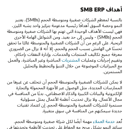
أهداف SMB ERP
بالنسبة لمعظم الشركات صغيرة ومتوسطة الحجم (SMBs)، يعتبر
النمو وحصة السوق أهدافًا رئيسية مدعومة بتركيز واحد يشبه الليزر،
فهي ليست الأهداف الوحيدة التي تهتم بها الشركات صغيرة ومتوسطة
الحجم (SMBs) - وليس إلى حد بعيد. ومن الشواغل الهامة الأخرى
الربحية. على الرغم من أن الشركات الصغيرة والمتوسطة غالبًا ما تحقق
تحسنًا في الهامش بسبب الحجم والحجم، إلا أنه لا يزال من الضروري
معرفة جميع تكاليف المنتجات والخدمات، وإدارة النفقات بإحكام،
وتقييم إجراءات وعمليات
المشتريات
المباشرة وغير المباشرة، والعمل
مع الميزانيات الموضوعة من خلال التنبؤ والتخطيط والتحليل
المستمرين.
لا يمكن للشركات الصغيرة والمتوسطة الحجم أن تتخلف عن غيرها من
الممارسات الجديدة، مثل الوصول عبر الأجهزة المحمولة والتجارة
الإلكترونية والبيانات الكبيرة والذكاء الاصطناعي، بدءًا من المنافسة في
مجال الأعمال. ولا يزال تحديث أنظمة الأعمال يمثل مسؤولية
مستمرة للشركات الصغيرة والمتوسطة الحجم. إن اعتماد تقنيات
جديدة سيمكنهم من المنافسة في سوق متغيرة.
تُعد
خدمة العملاء
مهمة أيضًا لكل شركة صغيرة ومتوسطة الحجم.
يساعد النمو بشكل مربح مع الحفاظ على تحديث الأنظمة وتحديثها في