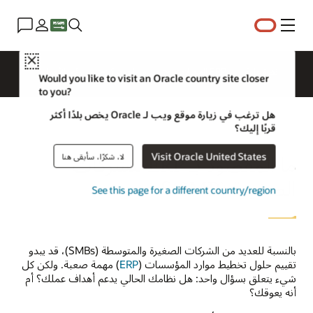
القائمة
Close
نظرة عامة
ERP للمجالات
ما الجديد؟
رؤى الأعمال
Would you like to visit an Oracle country site closer
to you?
هل ترغب في زيارة موقع ويب لـ Oracle يخص بلدًا أكثر
قربًا إليك؟
Visit Oracle United States
لا، شكرًا، سأبقى هنا
ما المقصود بـ ERP للشركات
الصغيرة (SMB)؟
See this page for a different country/region
بالنسبة للعديد من الشركات الصغيرة والمتوسطة (SMBs)، قد يبدو
تقييم حلول تخطيط موارد المؤسسات (
ERP
) مهمة صعبة. ولكن كل
شيء يتعلق بسؤال واحد: هل نظامك الحالي يدعم أهداف عملك؟ أم
أنه يعوقك؟