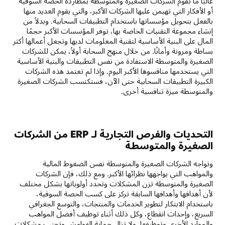
غالبًا ما تقوم الشركات الصغيرة والمتوسطة بمطاردة الحصة السوقية
أو الأفكار التي تهيمن عليها الشركات الأكبر، والتي يقوم العديد منها
بالفعل بتحويل مؤسساتها باستخدام التطبيقات السحابية. وبدلاً من
إنشاء مجموعة التقنيات الخاصة بها، توفر المؤسسات الأكبر حجمًا
المال على البنية الأساسية لتقنية المعلومات لديها وتجعل أعمالها أكثر
بساطة ومرونة وأمانًا. من خلال منهج السحابة أولاً، يمكن للشركات
الصغيرة والمتوسطة الاستفادة من نفس التطبيقات والبنية الأساسية
التي يستخدمها منافسوها الأكبر اليوم. وإذا لم تعتمد هذه الشركات
الكبيرة التطبيقات السحابية حتى الآن، فستكتسب الشركات الصغيرة
والمتوسطة ميزة تنافسية أخرى.
التحديات والفرص التجارية لـ ERP من الشركات
الصغيرة والمتوسطة
وتواجه الشركات الصغيرة والمتوسطة نفس الضغوط المالية
والمواهب التي يواجهها نظرائها الأكبر. ومع ذلك، فإن الشركات
الصغيرة والمتوسطة تزن المشكلات وتحدد أولوياتها بشكل مختلف
لأن أهدافها وأهدافها السابقة تركز على كسب الحصة السوقية،
باستخدام الابتكار لتطوير الخدمات والمنتجات، والتوسع الجغرافي
السريع، وإحداث انقطاع، وكل ذلك أثناء توظيف أفضل المواهب
والموارد الأخرى وتوظيفها. ولا تزال حماية الهوامش وتجنب مشكلات