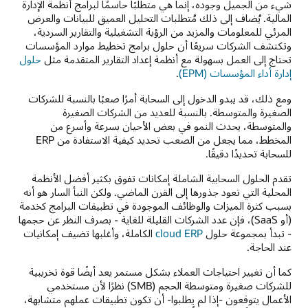
شيء من الجميل وجوده، إنما هي متطلبًا حاسمًا لبرامج أنظمة الإدارة
المالية. يُضاف إلى ذلك مُتطلبات التحليل العميق للبيانات والعرض
المرئي للمعلومات والمزيد من الرؤية التشغيلية والتقارير السردية،
وتكتشف الشركات سريعًا أن حلول برامج تخطيط موارد المؤسسات
تحتاج إلى العمل بسهولة مع أنظمة إعداد التقارير المتقدمة مثل
حلول
إدارة أداء المؤسسات (EPM)
.
ومع ذلك، قد يبدو الدخول إلى السحابة أمرًا صعبًا بالنسبة للشركات
الصغيرة والمتوسطة. بالنسبة للعديد من الشركات الصغيرة
والمتوسطة، يحدث النمو في بعض الأحيان بسرعة وأسرع من
المخطط، مما يجعل من الصعب تحديد كيفية الاستفادة من ERP
للسحابة تحديدًا دقيقًا.
تقدم الحلول السحابية الشاملة إمكانات تفوق بكثير أفضل الأنظمة
المحلية التي تعود جذورها إلى القرن الماضي. ولكن النبأ السار هو أنه
بسبب كثرة الميزات والوظائف الموجودة في تطبيقات البرامج كخدمة
(أو SaaS)، فإن عدد الشركات القليلة للغاية - بصرف النظر عن حجمها
- تبدأ بمجموعة حلول
cloud ERP
الكاملة، وأغلبها تضيف إمكانيات
عند الحاجة.
كما أن تغيير احتياجات العملاء بشكل مستمر يعد أيضًا قوة تخريبية
للشركات صغيرة ومتوسطة الحجم (SMB) نظرًا لأن مستخدمي
الأعمال يتوقعون -إذا لم يطلبوا- أن تكون تطبيقات عملهم متشابهة،