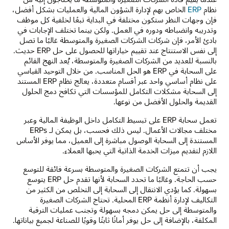
نظام
ERP
الخاص بهم لإدارة الشؤون المالية والعمليات بشكل أفضل،
فإن وجهات النظر ستكون مختلفة في البداية تبعًا لخلفية كل موظف
وتدريبه وانضباطه ودوره في العمل. ولكن بينما تختلف الإجابات في
بادئ الأمر، فإن شركات الشركات الصغيرة والمتوسطة غالبًا ما تصل
إلى نفس الاستنتاج عند تقييم خياراتها للحصول على حل ERP حديث.
بالنسبة للعديد من الشركات الصغيرة والمتوسطة، يُعد النهج القائم
على السحابة في ERP هو الحل المناسب. من خلال التوحيد القياسي
على نظام أساسي واحد عبر أقسام متعددة، يعالج نظام ERP المستند
إلى السحابة مشكلات التكامل للمؤسسات التي تكافح دمج الحلول
القديمة والحلول الأفضل من نوعها.
تعمل سحابة ERP على تبسيط التكامل داخل الوظيفة المالية وعبر
مختلف مجالات الأعمال. ليس ذلك فحسب، بل يمكن لـ ERPs
المستندة إلى السحابة الوصول مباشرة إلى العميل، مما يوفر الأساس
اللازم لتقديم ميزات الخدمة الذاتية التي يحبها العملاء.
يجب أن تتمتع الشركات الصغيرة والمتوسطة بسرعة فائقة للتوسع
حسب الحاجة. وغالبًا ما تحدد السحابة لأنها تقدم حل ERP يتوسع
بسهولة. كما يؤدي الانتقال إلى السحابة إلى التخلص من الكثير من
التكاليف لإدارة أنظمة ERP المحلية. تحتاج الشركات الصغيرة
والمتوسطة إلى حل يمكن دمجه بسهولة وتجنب عمليات الترقية
المكلفة، بالإضافة إلى حل يوفر أمانًا ثابتًا وقويًا للصناعة لجميع بياناتها.