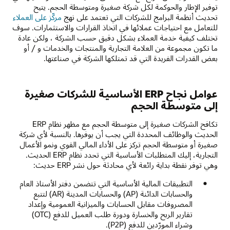
توفير الإطار والحوكمة لكل شركة صغيرة ومتوسطة الحجم. يتيح
تحديث أنظمة البرامج للشركات التي تعتمد على نهج
مركّز على العملاء
للتعامل مع احتياجات عملائها في اتخاذ القرارات والاستثمارات. سوف
تختلف كيفية خدمة العملاء بشكل دقيق حسب الشركة ، ولكن عادة
ما تكون مجموعة من العلامة التجارية والمنتجات والخدمات و / أو
بعض القدرات الفريدة التي قد تمتلكها الشركة في صناعتها.
عوامل نجاح ERP الأساسية للشركات صغيرة
إلى متوسطة الحجم
تكافح الشركات صغيرة إلى متوسطة الحجم مع مظهر نظام ERP
الحديث والوظائف المحددة التي يجب أن يوفرها. بالنسبة لأي شركة
صغيرة أو متوسطة الحجم تركز على الأداء المالي القوي ونمو الأعمال
التجارية، إليك المتطلبات الأساسية التي تحدد نظام ERP الحديث.
وهي توفر نقطة بداية رائعة لأي محادثة حول نشر ERP حديث:
التطبيقات المالية الأساسية التي تتضمن دفتر الأستاذ العام
والحسابات الدائنة (AP) والحسابات المدينة (AR) لتتبع
المصروفات مقابل الحسابات والميزانية العمومية وإعداد
تقارير الربح والخسارة ودورة طلب العميل للدفع (OTC)
وشراء المورّدين للدفع (P2P).