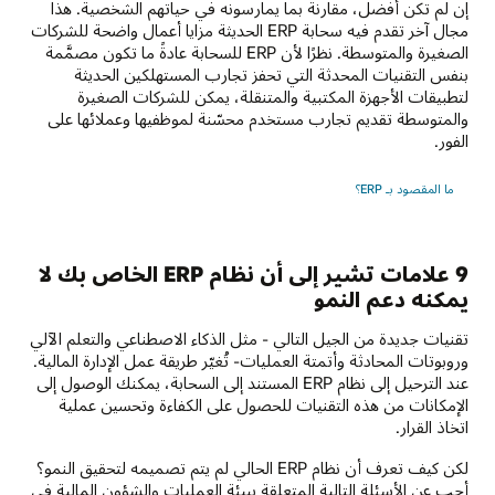
إن لم تكن أفضل، مقارنةً بما يمارسونه في حياتهم الشخصية. هذا
مجال آخر تقدم فيه سحابة ERP الحديثة مزايا أعمال واضحة للشركات
الصغيرة والمتوسطة. نظرًا لأن ERP للسحابة عادةً ما تكون مصمَّمة
بنفس التقنيات المحدثة التي تحفز تجارب المستهلكين الحديثة
لتطبيقات الأجهزة المكتبية والمتنقلة، يمكن للشركات الصغيرة
والمتوسطة تقديم تجارب مستخدم محسّنة لموظفيها وعملائها على
الفور.
ما المقصود بـ ERP؟
9 علامات تشير إلى أن نظام ERP الخاص بك لا
يمكنه دعم النمو
تقنيات جديدة من الجيل التالي - مثل الذكاء الاصطناعي والتعلم الآلي
وروبوتات المحادثة وأتمتة العمليات- تُغيّر طريقة عمل الإدارة المالية.
عند الترحيل إلى نظام ERP المستند إلى السحابة، يمكنك الوصول إلى
الإمكانات من هذه التقنيات للحصول على الكفاءة وتحسين عملية
اتخاذ القرار.
لكن كيف تعرف أن نظام ERP الحالي لم يتم تصميمه لتحقيق النمو؟
أجب عن الأسئلة التالية المتعلقة ببيئة العمليات والشؤون المالية في