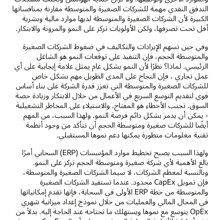
التدفق النقدي مهمة للشركات الصغيرة والمتوسطة مقارنة بمنافساتها
الكبيرة لأن الشركات الصغيرة والمتوسطة لديها موارد مالية وبشرية
أقل تحت تصرفها، ولكن الأولويات تركز على النمو والمرونة والابتكار.
وفي حين تسهم الإيرادات والتكاليف في ضغوط الشركات الصغيرة
والمتوسطة الحجم، فإن التنفيذ على توقعات النمو هو الشاغل
الرئيسي. لماذا؟ نظرًا لأن النمو بشكل عام يمثل علامة إيجابية على أي
عمل تجاري ، فإن النجاح على المدى الطويل مهم بشكل خاص
للشركات الصغيرة والمتوسطة التي تعزز قدرة الشركة على بناء أساس
قوي لتقديم التوسع السريع في الأعمال من خلال الابتكار وزيادة حصة
السوق. تجنب الأخطاء هو المفتاح. والاستيلاء على المخاطر التشغيلية
- يمكن أن يدمر بشكل دائم فرصة النمو. ولهذا السبب، من المهم
أيضًا للشركات صغيرة ومتوسطة الحجم أن تتأكد من وجود أنظمة
تقنية معلومات متطورة يمكنها دعم نموها المستقبلي.
ولهذا السبب يصبح تخطيط موارد المؤسسات (ERP) السحابي أمرًا
بالغ الأهمية لأي شركة صغيرة ومتوسطة الحجم تركز على النمو.
وبالنسبة لمعظم الشركات، لا سيما الشركات الصغيرة والمتوسطة،
فإن تمويل CapEx محدود. عندما تستفيد الشركات الصغيرة
والمتوسطة من خطة ERP الأولى في السحابة، فإنها تقدم إمكانياتها
في المجال المالي والعمليات من خلال نموذج إعداد ميزانية شهري
OpEx يتوسع مع نموها ويستهلك ما تحتاجه عند الحاجة إليه. بدلاً من