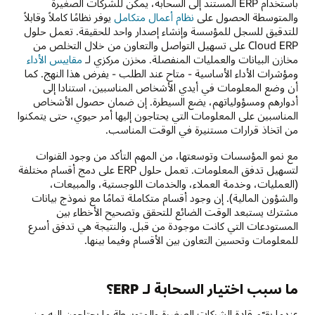
باستخدام ERP المستند إلى السحابة، يمكن للشركات الصغيرة
والمتوسطة الحصول على
نظام أعمال متكامل
يوفر نظامًا كاملاً وقابلاً
للتدقيق للسجل للمؤسسة وإنشاء إصدار واحد للحقيقة. تعمل حلول
Cloud ERP على تسهيل التواصل والتعاون من خلال التخلص من
مخازن البيانات والعمليات المنفصلة. مخزن مركزي لـ
مقاييس الأداء
ومؤشرات الأداء الأساسية - متاح عند الطلب - يفرض هذا النهج. كما
أن وضع المعلومات في أيدي الأشخاص المناسبين، استنادا إلى
أدوارهم ومسؤولياتهم، يضع السيطرة. إن ضمان حصول الأشخاص
المناسبين على المعلومات التي يحتاجون إليها أمر حيوي، حتى يتمكنوا
من اتخاذ قرارات مستنيرة في الوقت المناسب.
مع نمو المؤسسات وتوسعتها، من المهم التأكد من وجود القنوات
لتسهيل تدفق المعلومات. تعمل حلول ERP على دمج أقسام مختلفة
(العمليات، وخدمة العملاء، والخدمات اللوجستية، والمبيعات،
والشؤون المالية). إن وجود أقسام متكاملة تمامًا مع نموذج بيانات
مشترك يستبعد الوقت الضائع للتحقق وتصحيح الأخطاء بين
المستودعات التي كانت موجودة من قبل. والنتيجة هي تدفق أسرع
للمعلومات وتحسين التعاون بين الأقسام وفيما بينها.
ما سبب اختيار السحابة لـ ERP؟
عندما يقيّم قادة الشركات الصغيرة والمتوسطة ما يحتاجون إليه من