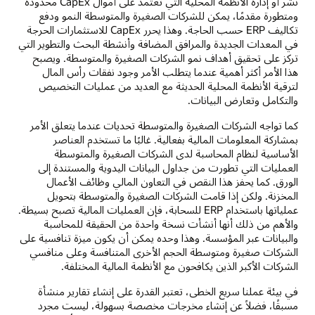
نشر أو إدارة الأنظمة المحلية التي تعتمد على أموال CapEx محدودة
ومتطورة مقدمًا، يمكن للشركات الصغيرة والمتوسطة النمو ودفع
تكاليف ERP حسب الحاجة. وهذا يحرر CapEx للاستثمارات الحرجة
في المعدات الجديدة والمرافق المضافة وأنشطة البحث والتطوير التي
تركز على تحقيق أهداف نمو الشركات الصغيرة والمتوسطة. ويصبح
هذا الأمر أكثر أهمية عندما يتطلب الأمر وجود نفقات رأس المال
لترقية الأنظمة المحلية الحديثة مع العديد من عمليات التخصيص
والتكامل وتعارض البيانات.
كما تواجه الشركات الصغيرة والمتوسطة تحديات عندما يتعلق الأمر
بمشاركة المعلومات المالية بفعالية. غالبًا ما تستخدم العناصر
الأساسية لنظام المحاسبة لدى الشركات الصغيرة والمتوسطة
العمليات التي تطورت من جداول البيانات اليدوية والمستندة إلى
الورق. كما يحفز هذا النقص في التعاون المالي وظائف الأعمال
المخزنة. ولكن إذا قامت الشركات الصغيرة والمتوسطة بتحويل
عملياتها باستخدام ERP للسحابة، فإن العمليات المالية تصبح بسيطة.
والأهم من ذلك أنها أنشأت نسخة واحدة من الحقيقة للمحاسبة
والبيانات عبر المؤسسة. وهذا وحده يمكن أن يكون ميزة تنافسية على
الشركات صغيرة ومتوسطة الحجم الأخرى المتنافسة وعلى منافسي
الشركات الأكبر الذين يكافحون مع الأنظمة المالية المختلفة.
في بيئة عملنا سريع الخطى، تعتبر القدرة على إنشاء تقارير منشأة
مسبقًا، فضلاً عن إنشاء مخرجات مخصصة بسهولة، ليست مجرد