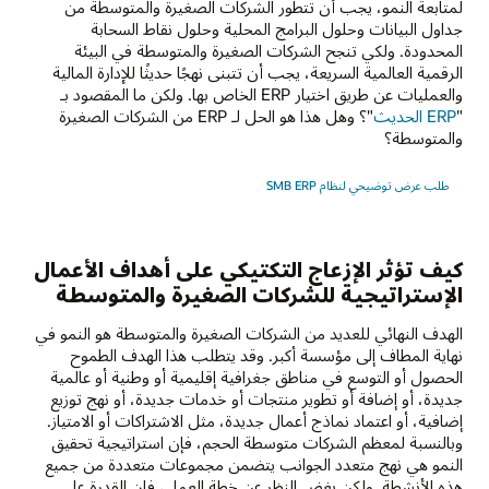
لمتابعة النمو، يجب أن تتطور الشركات الصغيرة والمتوسطة من
جداول البيانات وحلول البرامج المحلية وحلول نقاط السحابة
المحدودة. ولكي تنجح الشركات الصغيرة والمتوسطة في البيئة
الرقمية العالمية السريعة، يجب أن تتبنى نهجًا حديثًا للإدارة المالية
والعمليات عن طريق اختيار ERP الخاص بها. ولكن ما المقصود بـ
"
ERP الحديث
"؟ وهل هذا هو الحل لـ ERP من الشركات الصغيرة
والمتوسطة؟
طلب عرض توضيحي لنظام SMB ERP
كيف تؤثر الإزعاج التكتيكي على أهداف الأعمال
الإستراتيجية للشركات الصغيرة والمتوسطة
الهدف النهائي للعديد من الشركات الصغيرة والمتوسطة هو النمو في
نهاية المطاف إلى مؤسسة أكبر. وقد يتطلب هذا الهدف الطموح
الحصول أو التوسع في مناطق جغرافية إقليمية أو وطنية أو عالمية
جديدة، أو إضافة أو تطوير منتجات أو خدمات جديدة، أو نهج توزيع
إضافية، أو اعتماد نماذج أعمال جديدة، مثل الاشتراكات أو الامتياز.
وبالنسبة لمعظم الشركات متوسطة الحجم، فإن استراتيجية تحقيق
النمو هي نهج متعدد الجوانب يتضمن مجموعات متعددة من جميع
هذه الأنشطة. ولكن بغض النظر عن خطة العمل، فإن القدرة على