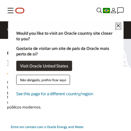
Menu
Close
Visão geral
Soluções
Innovation Lab
Would you like to visit an Oracle country site closer
to you?
Gostaria de visitar um site de país da Oracle mais
Oracle Utilities Customer
perto de si?
Information Systems (CIS)
Visit Oracle United States
Não obrigado, prefiro ficar aqui
O Oracle Utilities Customer Cloud Service (SaaS) e o Oracle Utilities
Customer to Meter (on-premises) trazem recursos de
gerenciamento de dados de medidores, atendimento ao cliente e
See this page for a different country/region
faturamento líderes do setor para uma solução única e unificada
que suporta as operações de atendimento ao cliente de serviços
públicos modernos.
Entre em contato com o Oracle Energy and Water