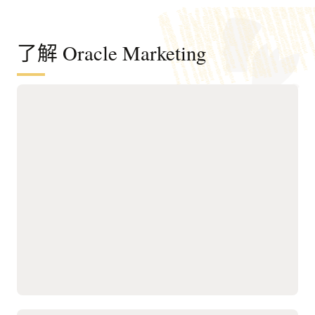
了解 Oracle Marketing
构建客户数据与智能基础，深入洞察受众
并驱动 agentic 营销
将客户、账户、购买群体、
缺口、续订风险、次优行动
行为、产品和交易数据整合
建议和增长机会。
到受管控的用户画像中。
使用统一画像、智能属性、
跨系统解析身份信息，构建
行为信号和业务友好的细分
精准的客户与账户视图，以
工具，构建精准受众群体。
支持细分、分析和激活。
在营销、销售、服务、分
利用互动、产品持有情况、
析、广告和编排工作流中激
使用情况、服务、生命周
活客户智能。
期、同意授权及其他企业信
管理数据访问、同意、隐
号丰富客户画像。
私、安全及可审计性，确保
使用 AI 和机器学习模型，
AI agent 和营销团队基于可
识别产品契合度、购买团队
信的客户上下文采取行动。
阅读 Fusion Unity 产品介绍 (PDF)