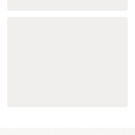
通过离线可用的原生移动应
行流程，在统一平台上协调
用，为技术人员提供协作、
服务、维护、项目、库存和
引导式工作流和 AI 辅助，
财务流程。
从而提高首次解决率。
在所有服务渠道中捕获、管理并交付可信
知识
详细了解 Oracle Fusion Field Service
创建并维护一个统一且受管
利用可重用内容块和批量编
控的知识库，供客户、服务
辑功能，大规模保持内容一
团队和 AI 使用。
致。
基于上下文和意图提供高度
识别高价值文章并淘汰过
相关的解答和摘要信息。
时/劣质资产，推动持续改
在客户自助服务、辅助式服
善。
务和移动工作人员资源中提
供一致的指导。
详细了解 Oracle Fusion Knowledge Management