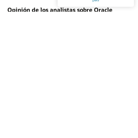
Opinión de los analistas sobre Oracle
Marketing
Oracle Marketing ayuda a unificar los datos de los
clientes, orquestar campañas personalizadas y coordinar
acciones de marketing y ventas mediante IA integrada,
aplicaciones agénticas e inteligencia de clientes
gobernada. Descubre por qué las principales empresas de
análisis del sector reconocen a Oracle por su liderazgo en
plataformas de datos de clientes, automatización del
marketing B2B y ejecución de marketing empresarial.
Accede al informe de los analistas
Recursos de Oracle Marketing