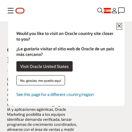
Menú
Close
Would you like to visit an Oracle country site closer
to you?
Oracle Fusion Cloud
¿Le gustaría visitar el sitio web de Oracle de un país
más cercano?
Marketing
Visit Oracle United States
Oracle Fusion Cloud Marketing ayuda a
No, gracias; me quedo aquí
las organizaciones a pasar de campañas
a la orquestación del crecimiento
See this page for a different country/region
agéntico. Al combinar datos unificados
de clientes y de la empresa,
orquestación de marketing, agentes de
IA y aplicaciones agénticas, Oracle
Marketing posibilita a los equipos
identificar demanda verificada, lanzar
programas de crecimiento coordinados,
alinearse con el área de ventas y medir