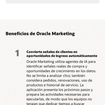
comportamiento para
de Oracle CX para
llegar a los clientes en el
garantizar una ejecución
momento adecuado.
de marketing coherente y
Optimiza contenido,
basada en datos.
ofertas y horarios de
Beneficios de Oracle Marketing
1
Convierte señales de clientes en
oportunidades de ingreso automáticamente
Oracle Marketing utiliza agentes de IA para
identificar señales reales de compra y
oportunidades de crecimiento en los datos.
No se limita a analizar clics; también
considera pedidos, renovaciones, uso de
productos e historial de servicio. La
aplicación presenta los próximos pasos y
prepara las actividades necesarias para
ejecutarlas, de modo que los equipos no
tengan que dedicar tiempo a buscar