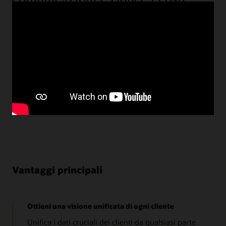
utilizzando una CDP
Mazda Europe ha iniziato a cercare una CDP per
conoscere meglio i suoi clienti attraverso le proprie fonti
di dati. Scopri i vantaggi che hanno ottenuto, tra cui una
maggiore velocità e un aumento delle proposta di lead
grazie all'implementazione di di Oracle Unity Data
Platform.
Guarda il video sulla storia di Mazda (2:05)
Vantaggi principali
Ottieni una visione unificata di ogni cliente
Unifica i dati cruciali dei clienti da qualsiasi parte