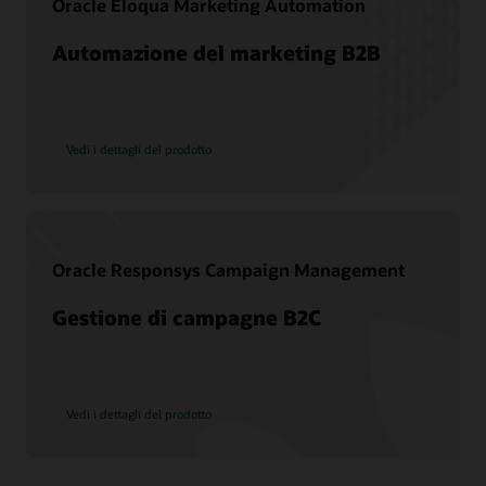
Oracle Eloqua Marketing Automation
Best practice aggiuntive
Automazione del marketing B2B
CDP vs. DMP
Cos'è una DMP
Che cos'è la CX?
Che cos'è il CRM?
Vedi i dettagli del prodotto
In cosa consiste l'efficacia del marketing?
Oracle Responsys Campaign Management
Gestione di campagne B2C
Vedi i dettagli del prodotto