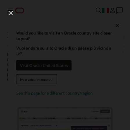
Menu
Close
Piattaforma dati Oracle Unity
Would you like to visit an Oracle country site closer
to you?
Vuoi andare sul sito Oracle di un paese più vicino a
te?
Oracle Fusion Unity Data Platform trasforma i dati dei clienti a livello
aziendale in profili dei clienti utilizzabili, affidabili e basati
sull'intelligenza artificiale. Con dati completi e unificati, le aziende
Visit Oracle United States
possono creare e attivare il pubblico, generare più opportunità
pronte per le conversazioni, personalizzare le esperienze, scoprire
insight e ottimizzare le operations dei servizi.
No grazie, rimango qui
See this page for a different country/region
Richiedi una demo
Attiva la chat con il team di vendita Oracle