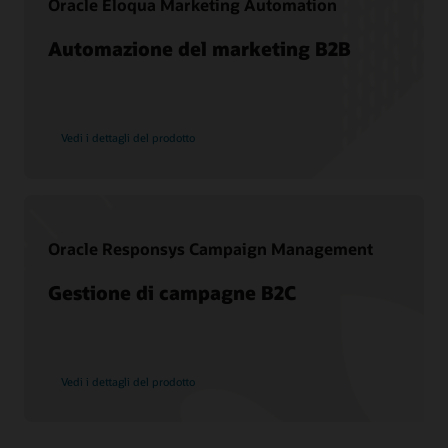
Oracle Eloqua Marketing Automation
Best practice aggiuntive
Automazione del marketing B2B
CDP vs. DMP
Cos'è una DMP
Che cos'è la CX?
Che cos'è il CRM?
Vedi i dettagli del prodotto
In cosa consiste l'efficacia del marketing?
Oracle Responsys Campaign Management
Gestione di campagne B2C
Vedi i dettagli del prodotto