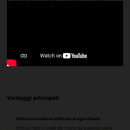
utilizzando una CDP
Mazda Europe ha iniziato a cercare una CDP per
conoscere meglio i suoi clienti attraverso le proprie fonti
di dati. Scopri i vantaggi che hanno ottenuto, tra cui una
maggiore velocità e un aumento delle proposta di lead
grazie all'implementazione di di Oracle Unity Data
Platform.
Guarda il video sulla storia di Mazda (2:05)
Vantaggi principali
Ottieni una visione unificata di ogni cliente
Unifica i dati cruciali dei clienti da qualsiasi parte