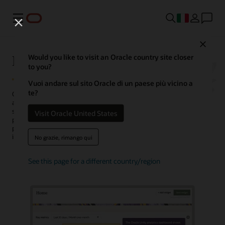
Menu
Close
Piattaforma dati Oracle Unity
Would you like to visit an Oracle country site closer
to you?
Vuoi andare sul sito Oracle di un paese più vicino a
te?
Oracle Fusion Unity Data Platform trasforma i dati dei clienti a livello
aziendale in profili dei clienti utilizzabili, affidabili e basati
sull'intelligenza artificiale. Con dati completi e unificati, le aziende
Visit Oracle United States
possono creare e attivare il pubblico, generare più opportunità
pronte per le conversazioni, personalizzare le esperienze, scoprire
insight e ottimizzare le operations dei servizi.
No grazie, rimango qui
See this page for a different country/region
Richiedi una demo
Attiva la chat con il team di vendita Oracle