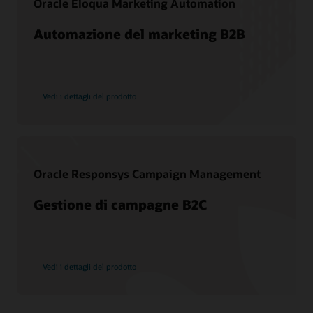
Oracle Eloqua Marketing Automation
Best practice aggiuntive
Automazione del marketing B2B
CDP vs. DMP
Cos'è una DMP
Che cos'è la CX?
Che cos'è il CRM?
Vedi i dettagli del prodotto
In cosa consiste l'efficacia del marketing?
Oracle Responsys Campaign Management
Gestione di campagne B2C
Vedi i dettagli del prodotto