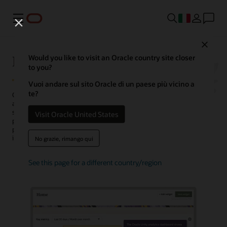
Menu
Close
Piattaforma dati Oracle Unity
Would you like to visit an Oracle country site closer
to you?
Vuoi andare sul sito Oracle di un paese più vicino a
te?
Oracle Fusion Unity Data Platform trasforma i dati dei clienti a livello
aziendale in profili dei clienti utilizzabili, affidabili e basati
sull'intelligenza artificiale. Con dati completi e unificati, le aziende
Visit Oracle United States
possono creare e attivare il pubblico, generare più opportunità
pronte per le conversazioni, personalizzare le esperienze, scoprire
insight e ottimizzare le operations dei servizi.
No grazie, rimango qui
See this page for a different country/region
Richiedi una demo
Attiva la chat con il team di vendita Oracle