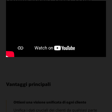
utilizzando una CDP
Mazda Europe ha iniziato a cercare una CDP per
conoscere meglio i suoi clienti attraverso le proprie fonti
di dati. Scopri i vantaggi che hanno ottenuto, tra cui una
maggiore velocità e un aumento delle proposta di lead
grazie all'implementazione di di Oracle Unity Data
Platform.
Guarda il video sulla storia di Mazda (2:05)
Vantaggi principali
Ottieni una visione unificata di ogni cliente
Unifica i dati cruciali dei clienti da qualsiasi parte