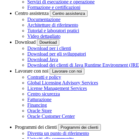
Servizi di esecuzione e operazione
Formazione e certificazioni
Centro assistenza
Centro assistenza
Documentazione
Architetture di riferimento
Tutorial e laboratori pratici
Video dettagliato
Download
Download
Download per i clienti
Download per gli sviluppatori
Download Java
Download dei clienti di Java Runtime Environment (JRE
Lavorare con noi
Lavorare con noi
Contratti e policy
Global Licensing Advisory Services
License Management Services
Centro sicurezza
Fatturazione
Financing
Oracle Store
Oracle Customer Center
Programmi dei clienti
Programmi dei clienti
Diventa un punto di riferimento
Unisciti alla community