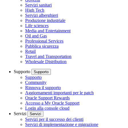
Servizi sanitari
High Tech
Servizi alberghieri
Produzione industriale
Life sciences
Media and Entertainment
Oil and Gas
Professional Services
Pubblica sicurezza
Retail
Travel and Transportation
Wholesale Distribution
Supporto
Supporto
Supporto
Community
Rinnova il supporto
Aggiornamenti importanti per le patch
Oracle Support Rewards
Accesso a My Oracle Support
Login alla console cloud
Servizi
Servizi
Servizi per il successo dei clienti
Servizi di implementazione e migrazione