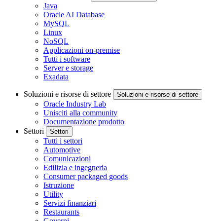
Java
Oracle AI Database
MySQL
Linux
NoSQL
Applicazioni on-premise
Tutti i software
Server e storage
Exadata
Soluzioni e risorse di settore
Soluzioni e risorse di settore
Oracle Industry Lab
Unisciti alla community
Documentazione prodotto
Settori
Settori
Tutti i settori
Automotive
Comunicazioni
Edilizia e ingegneria
Consumer packaged goods
Istruzione
Utility
Servizi finanziari
Restaurants
Governi