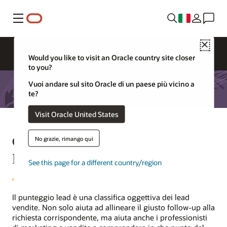
Menu
Close
Would you like to visit an Oracle country site closer
to you?
Vuoi andare sul sito Oracle di un paese più vicino a
te?
Visit Oracle United States
Che cos'è il punteggio dei
No grazie, rimango qui
lead?
See this page for a different country/region
Il punteggio lead è una classifica oggettiva dei lead
vendite. Non solo aiuta ad allineare il giusto follow-up alla
richiesta corrispondente, ma aiuta anche i professionisti