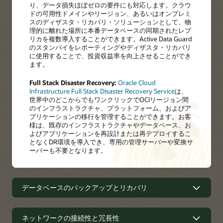
り、データ損失ほぼゼロの要件にも対応します。クラウ
ドの可用性ドメインやリージョン、あるいはオンプレミ
スのディザスタ・リカバリ・ソリューションとして、物
理的に離れた場所に本番データベースの同期されたレプ
リカを複数導入することができます。Active Data Guard
のスタンバイをレポーティングやディザスタ・リカバリ
に使用することで、投資収益率を向上させることができ
ます。
Full Stack Disaster Recovery:
Oracle Cloud
Infrastructure Full Stack Disaster Recovery Service
は、
世界中のどこからでもワンクリックでOCIリージョン間
のインフラストラクチャ、プラットフォーム、およびア
プリケーションの移行を管理することができます。お客
様は、既存のインフラストラクチャやデータベース、お
よびアプリケーションを再設計または再デプロイするこ
となくDR環境を導入でき、専用の管理サーバーや変換サ
ーバーも不要となります。
データベースのバックアップとリカバリ
データベースのバックアップとリカバ
ネットワークの接続性と冗長性