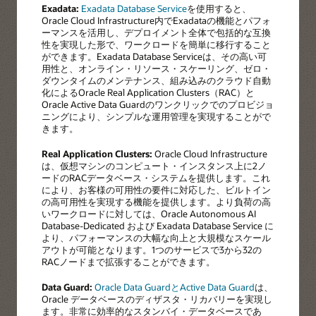
Exadata:
Exadata Database Service
を使用すると、
Oracle Cloud Infrastructure内でExadataの機能とパフォ
ーマンスを活用し、デプロイメント全体で包括的な互換
性を実現した形で、ワークロードを簡単に移行すること
ができます。Exadata Database Serviceは、その高い可
用性と、オンライン・リソース・スケーリング、ゼロ・
ダウンタイムのメンテナンス、組み込みのクラウド自動
化によるOracle Real Application Clusters（RAC）と
Oracle Active Data Guardのワンクリックでのプロビジョ
ニングにより、シンプルな運用管理を実現することがで
きます。
Real Application Clusters:
Oracle Cloud Infrastructure
は、仮想マシンのコンピュート・インスタンス上に2ノ
ードのRACデータベース・システムを提供します。これ
により、お客様の可用性の要件に対応した、ビルトイン
の高可用性を実現する機能を提供します。より負荷の高
いワークロードに対しては、Oracle Autonomous AI
Database-Dedicated および Exadata Database Service に
より、パフォーマンスの大幅な向上と大規模なスケール
アウトが可能となります。1つのサービスで3から32の
RACノードまで拡張することができます。
Data Guard:
Oracle Data GuardとActive Data Guard
は、
Oracle データベースのディザスタ・リカバリーを実現し
ます。非常に効率的なスタンバイ・データベースであ