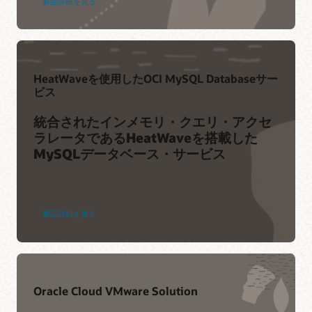
を使用し、数千のコンピュート・インスタンスが同時に
製品詳細を見る
可用性ドメイン:
リージョンは、低レイテンシの高帯域
用率を高、スケーリングを容易にし、高可用性を確保す
アクセスすることができます。File Storageは、アプリケ
幅ネットワークによって相互に接続された1つ以上の可用
るのに役立ちます。複数のロード・バランシング・ポリ
ーションに対してハイパフォーマンスで耐障害性の高い
性ドメインで構成されます。可用性ドメインは相互に分
シーとアプリケーション固有のヘルス・チェックを設定
データ保護を提供します。可用性ドメイン内では、File
離されており、フォルト・トレラントであり、同時に障
することで、ロード・バランサーが正常なインスタンス
Storageは同期レプリケーションと高可用性フェイルオ
害が発生する可能性はほとんどありません。
にのみトラフィックを送信することができます。
ーバーを使用して、データのセキュリティと可用性を維
持します。
HeatWaveを使用したOCI MySQL Databaseサー
リソース
リソース
ビス
リソース
Oracle Cloudの提供リージョン
高可用性クラウド・トポロジの設計について
高可用性クラウド・トポロジの設計について
統合されたインメモリ・クエリ・アクセ
リージョンと可用性ドメイン
Oracle Cloud Infrastructure Load Balancing
ラレータであるHeatWaveを搭載した
Oracle Dedicated Region Cloud@Customer
Oracle CloudとMicrosoft Azureの相互接続について
MySQLデータベース・サービス
学ぶ
高可用性クラウド・トポロジの設計について
Oracle Cloudと他のクラウド・プロバイダの相互接
続について学ぶ
製品詳細を見る
Oracle Cloud VMware Solution