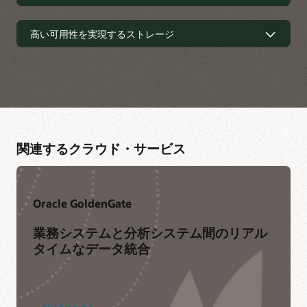
リ
リージョン、フォルト・ドメインおよ
高い可用性を実現するストレージ
Oracle Database Zero Data Loss Autonomous
び可用性ドメイン
Recovery Service
:
継続的なデータ保護と、OCI上で稼働
するOracleデータベースの高速かつ予測可能なリカバリ
ーにより、データ損失やランサムウェア攻撃に対するビ
ネットワークの接続性と冗長性
リージョン:
Oracle Cloudは35以上のクラウド・リージ
ジネスの回復力を向上させます。リアルタイムでのデー
高い可用性を実現するストレージ
ョンからグローバルに利用可能であり、オラクルは新た
タベース・トランザクションの保護や、ポリシーベース
なリージョンを急速に増設しています。私たちのゴール
IPSec VPN:
お客様のデータ・センターとクラウドのネッ
のバックアップ・ライフサイクルの管理、データベース
は、すべての国で、近接通信を実現し、データ主権の要
トワークをIPSec VPNを介して接続することができま
Object Storage:
OCI Object Storageでは、保存されたオ
を考慮したリカバリ検証を伴う完全暗号化バックアッ
件を満たし、国内でのディザスタ・リカバリ機能を提供
す。クラウド・ネットワークには、複数のVPNエンドポ
ブジェクトは、複数のフォルト・ドメインにわたって、
プ、およびモニタリングにより、OCI上でOracleデータ
することです。オラクル独自のデュアルリージョンのク
イントを持つダイナミック・ルーティング・ゲートウェ
または複数の利用可能なリージョンにわたって自動的に
ベースを実行する際に独自のリカバリ機能を提供しま
関連するクラウド・サービス
ラウド戦略により、お客様は機密データを国外に持ち出
イ（DRG）があり、各IPSec VPN接続は、スタティッ
複製されます。お客様はレプリケーションをライフサイ
す。
すことなく、アプリケーションの耐障害性を保ちなが
ク・ルートを使用してトラフィックをルーティングする
クル管理ポリシーと結びつけて、オブジェクトを自動的
ら、地理的に離れた複数の場所にデプロイすることがで
複数の冗長なIPSecトンネルで構成されています。
に入力、アーカイブ、および削除できます。
Oracle Recovery Manager:
Oracle Recovery Manager
きます。
は、Oracle AI Databaseを効率的にバックアップ、リカ
FastConnect:
お客様のデータ・センターは、プロバイダ
Block Storage:
OCI Block Volumeのポリシーベースのバ
Oracle GoldenGate
バリ、および移行するための包括的な基盤を提供しま
フォルト・ドメイン:
OCIの物理的・仮想ネットワークの
のPOP（points-of-presence）にあるOCIルーターに直接
ックアップを使用して、自動的にスケジュールされたバ
す。タスクの共通インターフェイスを提供し、基本的な
設計により、パフォーマンスとセキュリティを最大限の
接続するか、オラクルの多くのパートナーを利用して、
ックアップを実行し、バックアップ・ポリシーに基づい
データベースの手順に配慮しながらパフォーマンスとス
業務システムと分析システム間のリアル
ものにします。オラクルのクラウド・リージョンには、
世界中のPOPからOCIネットワーキング・リソースに接
て保持します。データを一貫してバックアップすること
ペース消費を最適化し、リテンション・ポリシーやバッ
少なくとも3つのフォールト・ドメインが含まれていま
続することができます。オラクルは、リージョンごとの
タイムなデータ統合
で、データ・コンプライアンスや規制要件を遵守するこ
クアップ履歴などの管理機能を提供し、さまざまなツー
す。フォルト・ドメインとは、ハードウェアやネットワ
複数のPOPや、POPごとの複数のFastConnectルーター
とができます。
ルとの統合を実現します。
ーク障害に対する高可用性と耐障害性を備えた論理的な
など、フォルト・トレラントな接続を構築するための機
データ・センターを形成するハードウェアのグループで
能を提供しています。
File Storage:
OCI File Storageは、業界標準のNFS
す。
(Network File System) ファイル・アクセス・プロトコル
ロード・バランシング:
ロード・バランサは、リソース使