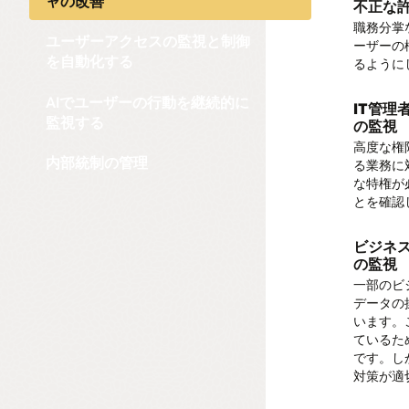
ャの改善
不正な
重要な
内部統
職務分掌
重要な設
リスクに
職務分
ユーザーアクセスの監視と制御
ーザーの
します。
て、内部
ERPシ
を自動化する
るように
施します
のライブ
ことを確
不正、
AIでユーザーの行動を継続的に
およびコ
IT管
財務報告
財務取引
監視する
の監視
全な監視
強固な内
高度な権
活用して
アクセ
内部統制の管理
る業務に
す。
す。
調達か
な特権が
セルフサ
調達‐支
とを確認
権限を付
ロセスの
をビジネ
請求書、
アクセス
ビジネ
の監視
レコー
一部のビ
機密の
レコード
データの
報告、認
と活動を
います。
ユーザー
し、すべ
ているた
す。
です。し
職務分
対策が適
監査およ
受注か