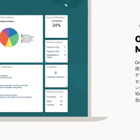
O
O
用
デ
セ
ン
1
合
image
+