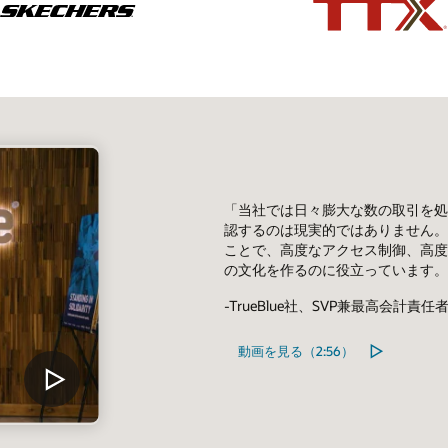
「当社では日々膨大な数の取引を処
認するのは現実的ではありません。Oracl
ことで、高度なアクセス制御、高度
の文化を作るのに役立っています。
-TrueBlue社、SVP兼最高会計責任者、Ri
動画を見る（2:56）