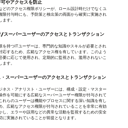
許可やアクセスを防止
設定の変更を監視する
制の設計と文書化
などのアクセス権限ポリシーが、ロール設計時だけでなくユ
定の変更を自動的に監視し、不正または疑わしい変更を特定
基づくアプローチを用い、統合されたリポジトリを活用し
離（SoD）違反のないカスタムロールを設計
権限付与時にも、予防策と検出策の両面から確実に実施され
統制の設計・文書化・評価を効率的かつ効果的に協力して実
ステムを稼動させる前に、事前構築されたセキュリティルール
します。
。
ラリを使用して、ロールがコンプライアンスに準拠している
認します。ユーザー受入れテスト(UAT)の遅延、監査結果、
誤り、ポリシー違反を特定するための取引監査
ストのかかるロールの修正を回避します。
理者/スーパーユーザーのアクセスとトランザクション
に関する内部統制（ICFR／SOX）の認証
のサンプリングから継続的なモニタリングへと進化させ、完
を実現します。
部統制を構築し、監査に備えます。直感的なワークフローを
限を持つITユーザーは、専門的な知識やスキルが必要とされ
、内部統制の定期的なテストと認証プロセスを自動化しま
ス要求をチェックし、SoD違反がないことを確認しま
対応するため、広範なアクセス権を有しています。このよう
ら支払までの保証
必要に応じて使用され、定期的に監視され、濫用されないこ
ービスによるユーザー・アクセス要求を可能にし、アクセス
払プロセスにおけるユーザーのアクセスと活動を監視し、プ
します。
与する前にSoDの矛盾を防ぐことができます。アクセス要求
完全性を確保します。職務分離を徹底し、すべての注文書、
ス・プロセスのオーナーに回覧し、例外を文書化、承認後に
支払いを分析します。
を許可します。
ス・スーパーユーザーのアクセスとトランザクション
ドからレポートまでの保証
ジネス・アナリスト・ユーザーには、構成・設定・マスター
高い（制限付き）アクセスの監視とレポート
からレポートまでのプロセスにおいて、ユーザーのアクセス
操作を可能にする広範なスーパーユーザー権限が付与されて
証、または削除する機密アクセス権限とデータを付与された
監視し、プロセスの完全性を維持します。職務分離を徹底
これらのユーザーは機能やプロセスに関する深い知識を有し
を特定します。
ての補助元帳引、期間末調整、および手動仕訳を分析しま
め、広範なアクセス権限が付与されていることを非常に有効
かし、エラーや誤用などの異常な活動を監視するための安全
掌の監視とレポート
切に実施されていることが前提となります。
びコンプライアンス（ICFR/SOX）の要件を満たすSoDレポ
ら入金までの保証