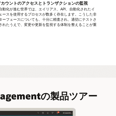
実に生成します。
入金までのプロセス全体におけるユーザーアクセスとアクテ
アカウントのアクセスとトランザクションの監視
を監視します。職務分離を徹底し、すべての顧客注文、承認
自動化が進む世界では、エイリアス、API、自動化されたイ
ー・アクセス・レビューおよび認証の自動化
信限度額、および入金受領書を分析します。
ェースを使用するプロセスが数多く存在します。こうした非
・アクセス・レビューのワークフローを自動化し、アクセス
ターフェースについても、十分に精査され、適切にテストさ
ス・プロセスのオーナーによって承認され、監査およびコン
されたうえで、変更や更新を監視する体制を整えることが重
ら退職までの保証
ンス要件を満たしていることを確認します。
退職までのプロセス全体におけるユーザーのアクセスと活動
ます。職務分離を徹底し、すべての給与計算、報酬変更、タ
ド取引を分析します。
 Managementの製品ツアー