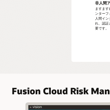
ートを確
注文から
非人間
ィビティ
ますます
ユーザ
された与
ンターフ
ユーザー
人間イン
がビジネ
れ、認証
採用か
プライア
要です。
採用から
を監視し
イムカー
Fusion Cloud Risk