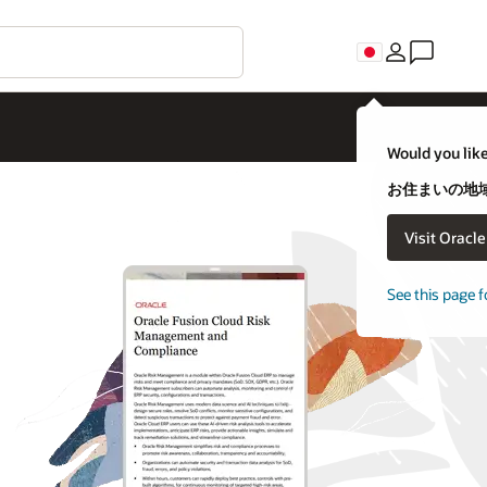
Would you like
お住まいの地域
Visit Oracl
See this page f