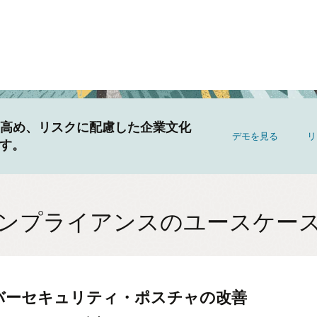
を高め、リスクに配慮した企業文化
デモを見る
リ
す。
ンプライアンスのユースケー
バーセキュリティ・ポスチャの改善
ザーアクセスの監視と制御を自動化す
でユーザーの行動を継続的に監視する
統制の管理