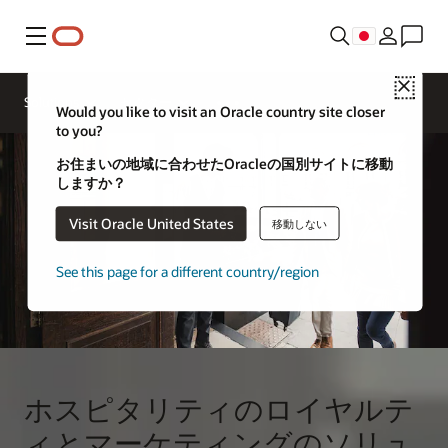
メニュー
ホスピタ
Close
リティ業
Solutions
セクター
界の専門
Would you like to visit an Oracle country site closer
家に問い
to you?
合わせる
お住まいの地域に合わせたOracleの国別サイトに移動
しますか？
Visit Oracle United States
移動しない
See this page for a different country/region
ホスピタリティのロイヤルテ
ィとマーケティングのソリュ