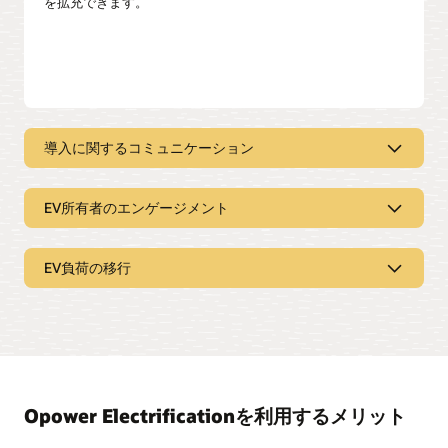
を拡充できます。
導入に関するコミュニケーション
EV活用の推進
EV所有者のエンゲージメント
Opowerの行動科学、AI、およびOutbound Communications
を利用することで、電気自動車を検討し、購入するよう顧客
EVに関連する家庭エネルギーレポート
に情報提供し、促すことができます。
EV負荷の移行
EVの充電にかかっているコストや節減方法を含む、EV所有者
脱炭素化を容易に
に固有のインサイトを提供することで、EV所有者のエンゲー
ジメントを高めます。また、レベル2の充電器や時間帯別
（TOU）料金といった、市場関連の製品やサービスを提案で
レポート、Eメール、およびビデオを送信することで、顧客に
ピーク時間帯以外での充電への移行
きます。
ヒートポンプ、その他の電化製品、節減可能なエネルギーや
コストに関する関連情報を提供します。購入に向けたシンプ
Opowerは行動科学、AI、顧客データ、およびOutbound
ルでアクション可能な方法を示すことができます。
Communicationsを利用することで、EV所有者のエンゲ
ージメントを高めて、ピーク負荷を低減する最適な時間
Opower Electrificationを利用するメリット
帯に充電するよう情報を提供します。