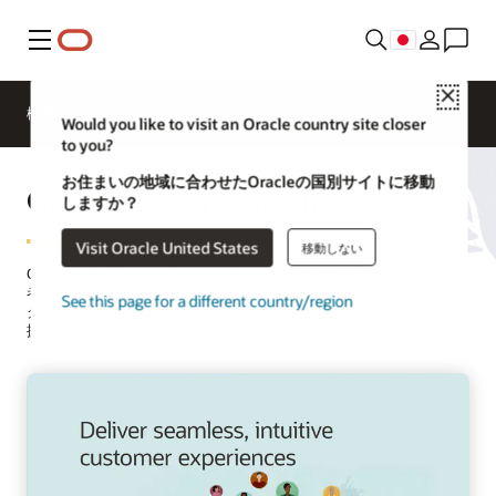
メニュー
Close
概要
ソリューション
Would you like to visit an Oracle country site closer
to you?
お住まいの地域に合わせたOracleの国別サイトに移動
Opower Electrification
しますか？
Visit Oracle United States
移動しない
OpowerはAI、非集計、および行動科学を利用することで、公益事業
者が顧客による電気自動車（EV）や電化製品の導入を推進し、ピー
See this page for a different country/region
ク時間帯以外の充電やアプライアンス使用を働きかけられるよう支
援を行います。