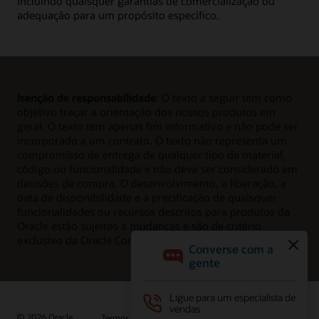
incluindo quaisquer garantias de comercialização ou
adequação para um propósito específico.
Isenção de responsabilidade
: O texto a seguir tem como
objetivo traçar a orientação dos nossos produtos em
geral. O texto tem apenas fim informativo e não pode ser
incorporado a um contrato. O texto não representa um
compromisso de entrega de qualquer tipo de material,
código ou funcionalidade e não deve ser considerado em
decisões de compra. O desenvolvimento, a liberação, a
data de disponibilidade e a precificação de quaisquer
funcionalidades ou recursos descritos para produtos da
Oracle estão sujeitos a mudanças e são de critério
exclusivo da Oracle Corporation.
© 2026 Oracle
Termos de Uso e Privacidade