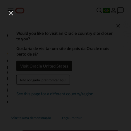
Menu
Close
Oracle Recruiting and Recruiting
Would you like to visit an Oracle country site closer
to you?
Booster
Gostaria de visitar um site de país da Oracle mais
perto de si?
Capacite as equipes de contratação para atrair mais talentos e
Visit Oracle United States
preencher rapidamente as vagas de emprego. O Oracle Fusion
Cloud Recruiting, juntamente com o Oracle Fusion Cloud
Recruiting Booster, ajudam as organizações a aprimorar a
Não obrigado, prefiro ficar aqui
experiência do candidato, aumentar os pools de talentos,
impulsionar a mobilidade interna e simplificar o processo de
See this page for a different country/region
contratação por meio de IA e automação, além de unificar o
recrutamento com o restante da empresa.
Solicite uma demonstração
Faça um tour