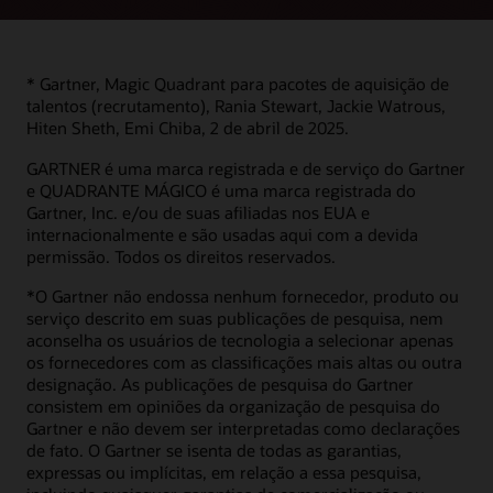
Fichas técnicas
Serviços
Oracle Recruiting (PDF)
* Gartner, Magic Quadrant para pacotes de aquisição de
Avançar para os serviços de migração para a nuvem
talentos (recrutamento), Rania Stewart, Jackie Watrous,
Recruiting Booster (PDF)
Contrato de nível de serviço
Hiten Sheth, Emi Chiba, 2 de abril de 2025.
Oracle Cloud HCM Analytics (PDF)
Perguntas Frequentes sobre Resiliência
Oracle Human Resources
GARTNER é uma marca registrada e de serviço do Gartner
Painel de integridade do serviço
e QUADRANTE MÁGICO é uma marca registrada do
Consultoria
Gartner, Inc. e/ou de suas afiliadas nos EUA e
internacionalmente e são usadas aqui com a devida
Encontre um parceiro
permissão. Todos os direitos reservados.
*O Gartner não endossa nenhum fornecedor, produto ou
serviço descrito em suas publicações de pesquisa, nem
aconselha os usuários de tecnologia a selecionar apenas
os fornecedores com as classificações mais altas ou outra
designação. As publicações de pesquisa do Gartner
consistem em opiniões da organização de pesquisa do
Gartner e não devem ser interpretadas como declarações
de fato. O Gartner se isenta de todas as garantias,
expressas ou implícitas, em relação a essa pesquisa,