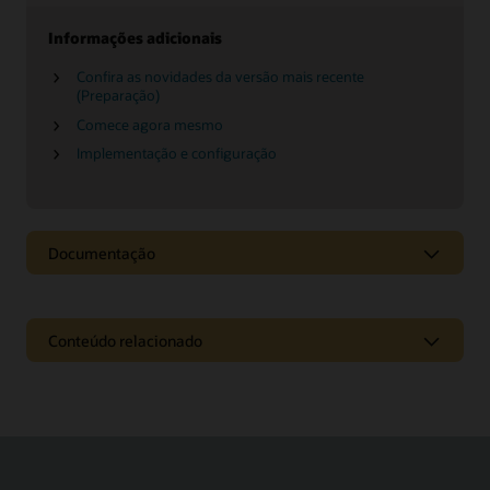
Informações adicionais
Confira as novidades da versão mais recente
(Preparação)
Comece agora mesmo
Implementação e configuração
Documentação
Conteúdo relacionado
Páginas
Repense o recrutamento para o novo local de trabalho
Migre para a Nuvem