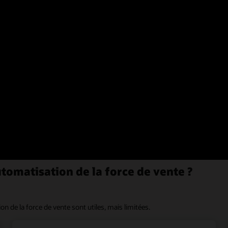
z d’une vue holistique des engagements de vente et
. Visualisez l’historique complet des engagements
, ajoutez des contacts et des leads directement aux
marketing, et fournissez un retour sur l’efficacité et
e guidée d'Oracle Sales Force Automation
tomatisation de la force de vente ?
de la force de vente sont utiles, mais limitées.