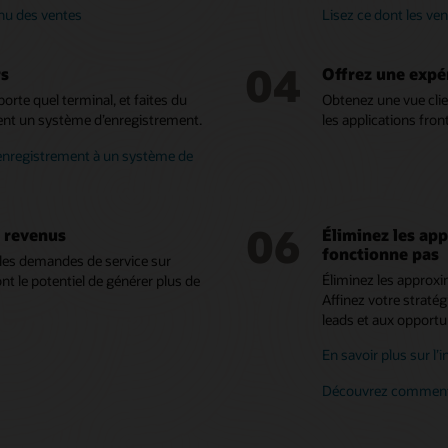
inu des ventes
Lisez ce dont les ven
04
rs
Offrez une expé
porte quel terminal, et faites du
Obtenez une vue clie
t un système d’enregistrement.
les applications fron
enregistrement à un système de
06
 revenus
Éliminez les app
fonctionne pas
t les demandes de service sur
Éliminez les approxi
t le potentiel de générer plus de
Affinez votre straté
leads et aux opportun
En savoir plus sur l’
Découvrez comment é