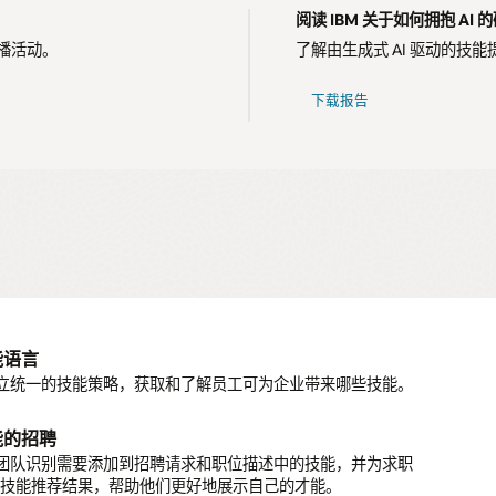
阅读 IBM 关于如何拥抱 AI 
上直播活动。
了解由生成式 AI 驱动的技
下载报告
能语言
c Skilks 种子库
能
立统一的技能策略，获取和了解员工可为企业带来哪些技能。
行业专家完善和审查的海量种子库，快速开始您的技能之旅。
化，了解组织的技能格局，制定强大的人才策略。
能的招聘
能汇总
察
团队识别需要添加到招聘请求和职位描述中的技能，并为求职
技能数据或第三方技能目录，为所有技能创建单一信息源。
洞察识别学习目录中的冷点，从而提供合适的资源来帮助员工
AI 技能推荐结果，帮助他们更好地展示自己的才能。
差距。