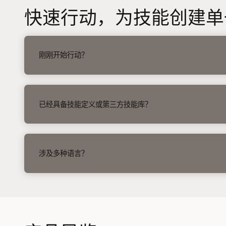
快速行动，为技能创建单
右
箭
刚刚开始行动？
头
右
箭
已经具备技能定义或第三方技能库？
头
右
箭
涉及多种语言？
头