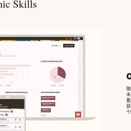
 Skills
O
随
未
要
获
个