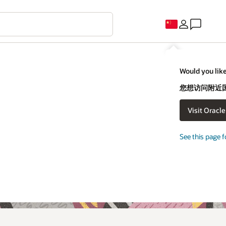
Would you like
您想访问附近国家
Visit Oracl
See this page f