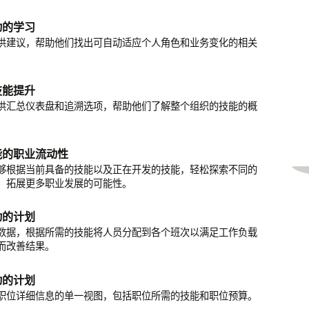
理数据扩充
动的学习
对
racle 和外部事务处理数据（例如招聘或学习数据）中提取和
供建议，帮助他们找出可自动适应个人角色和业务变化的相关
数据，进一步增强技能库。
化显示员工技能如何与特定角色的技能要求保持一致，帮助企
。
培养敏捷的员工队伍并推动业务成果。
种语言
技能提升
 29 种语言的多语种翻译，增强您的技能库。
供汇总仪表盘和追溯选项，帮助他们了解整个组织的技能的概
管理
、删除和修改技能，全面控制您的技能库。
能的职业流动性
够根据当前具备的技能以及正在开发的技能，轻松探索不同的
，拓展更多职业发展的可能性。
动的计划
数据，根据所需的技能将人员分配到各个班次以满足工作负载
而改善结果。
动的计划
职位详细信息的单一视图，包括职位所需的技能和职位预算。