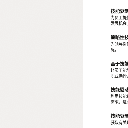
事务处
技能驱
角色配
通过从 O
为员工提
集成技能
通过可视
发展机会
业负责人
支持多
策略性
利用支持
为领导提
况。
技能库
通过添加
基于技
让员工能
职业选择
技能驱
利用技能
需求，进
技能驱
获取有关