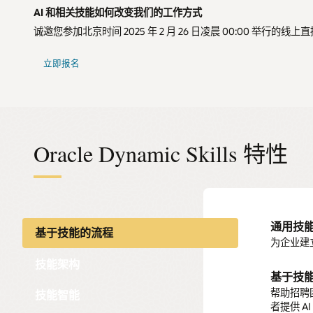
AI 和相关技能如何改变我们的工作方式
诚邀您参加北京时间 2025 年 2 月 26 日凌晨 00:00 举行的线
立即报名
Oracle Dynamic Skills 特性
通用技
Dynami
推断技
基于技能的流程
为企业建
利用经过
通过可视
技能架构
基于技
开放技
技能洞
帮助招聘
汇总现有
利用技能
技能智能
者提供 
弥补技能