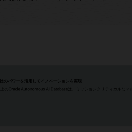
tの両社のパワーを活用してイノベーションを実現
se@Azure上のOracle Autonomous AI Databaseは、ミッシ