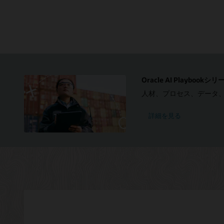
右
側
が
Oracle
Cloud
Infrastructure
で
す。
Azure
セ
Oracle AI Playbookシリ
ク
人材、プロセス、データ
シ
ョ
ン
詳細を見る
に
は、
ユ
ー
ザ
ー、
Azure
Active
Directory、
Azure
Log
Analytics、
Azure