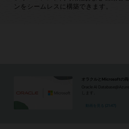
ンをシームレスに構築できます。
オラクルとMicrosof
Oracle AI Databa
します。
動画を見る (21:47)