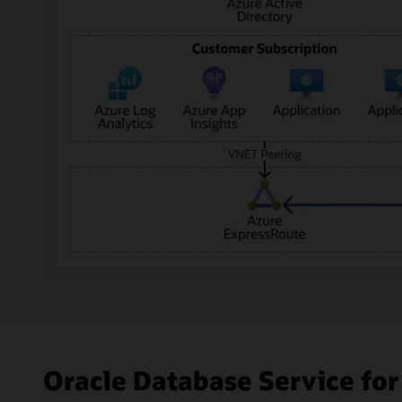
図
の
左
側
が
Oracle Database Servic
Microsoft
Azure、