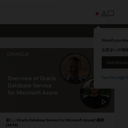
Would you like
お住まいの地域
Visit Oracl
See this page f
新しいOracle Database Service for Microsoft Azureの概要
(14:34)