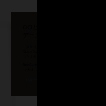
OCIとAzureのマルチクラウ
データ・アクセスを簡素化
「複数のクラウド内のデータにアクセスできるようにす
Oracle Database Service for Azureを導入すると
能を活用したOCI上のOracleデータベースを利用でき
Rob Carter氏、
FedEx社 エグゼクティブ・バイスプレジデント
FedExの動画を見る (1:35)